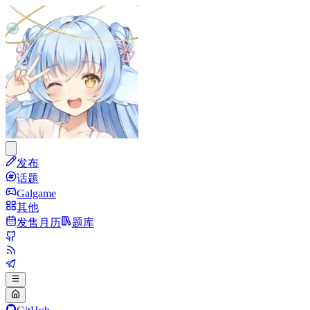
发布
话题
Galgame
其他
发售月历
题库