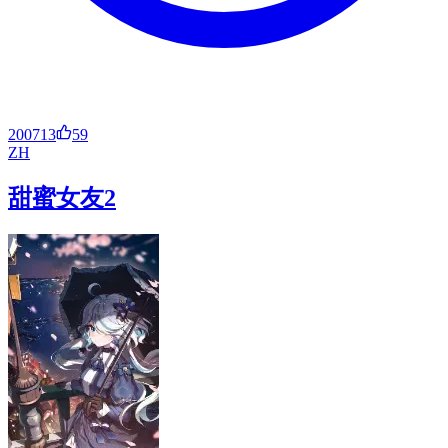
200713
59
ZH
甜蜜女友2