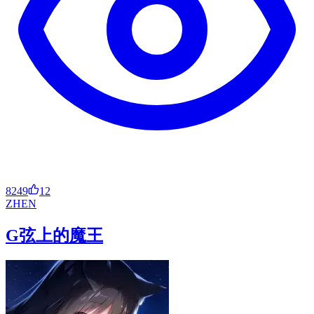
8249
12
ZH
EN
G弦上的魔王