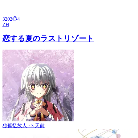
3202
4
ZH
恋する夏のラストリゾート
独孤忆故人 ·
3 天前