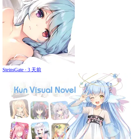
SteinsGate ·
3 天前