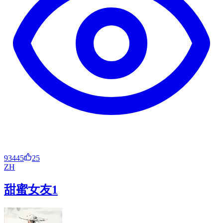
93445
25
ZH
甜蜜女友1