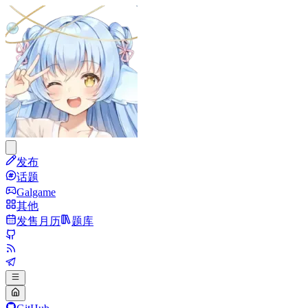
发布
话题
Galgame
其他
发售月历
题库