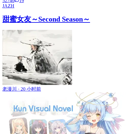
52740
19
JA
ZH
甜蜜女友～Second Season～
老漫川 ·
20 小时前