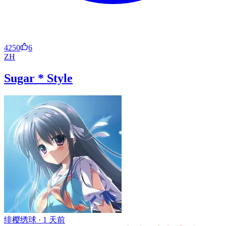
4250
6
ZH
Sugar * Style
绯樱绣球 ·
1 天前