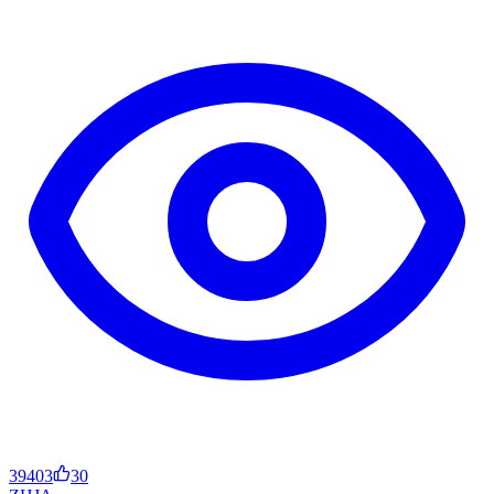
39403
30