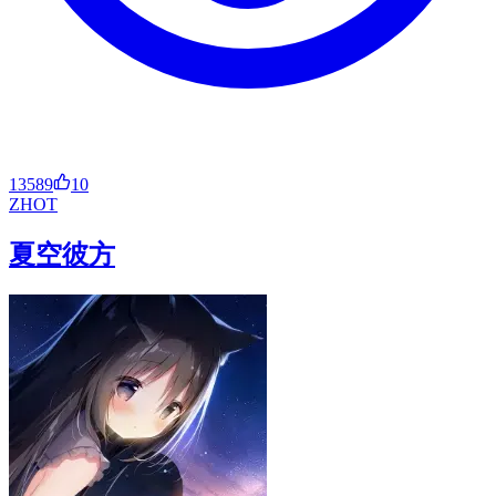
13589
10
ZH
OT
夏空彼方