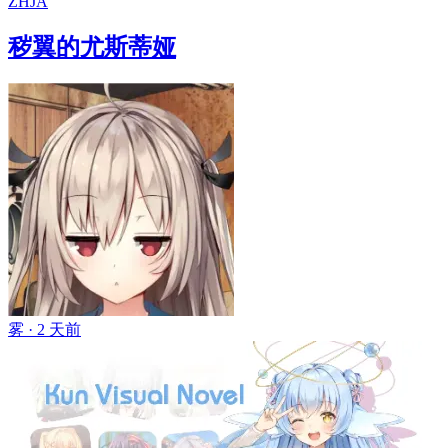
ZH
JA
秽翼的尤斯蒂娅
雾 ·
2 天前