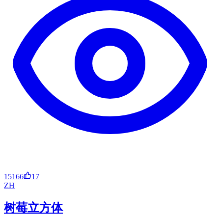
15166
17
ZH
树莓立方体