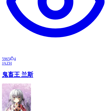
5965
4
JA
ZH
鬼畜王 兰斯