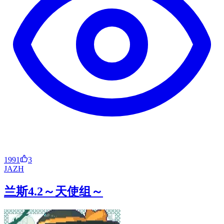
1991
3
JA
ZH
兰斯4.2～天使组～