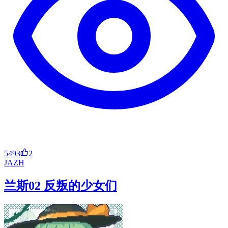
5493
2
JA
ZH
兰斯02 反叛的少女们