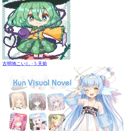
古明地こいし ·
5 天前