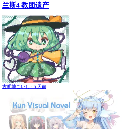
兰斯4 教团遗产
古明地こいし ·
5 天前