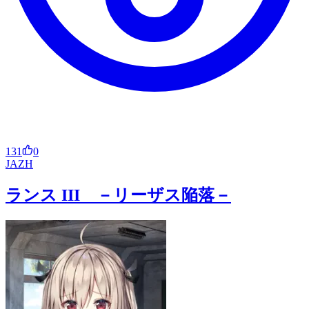
131
0
JA
ZH
ランス III －リーザス陥落－