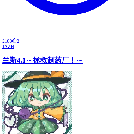
2183
2
JA
ZH
兰斯4.1～拯救制药厂！～