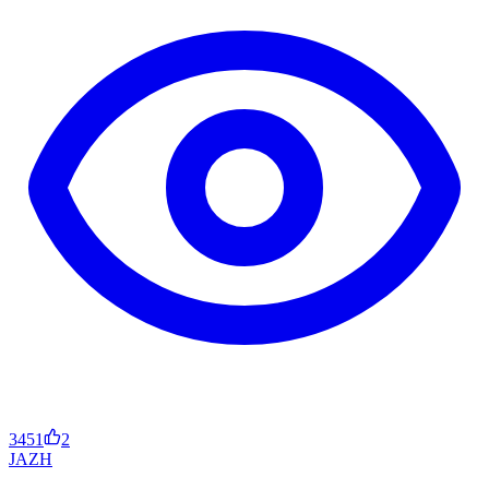
3451
2
JA
ZH