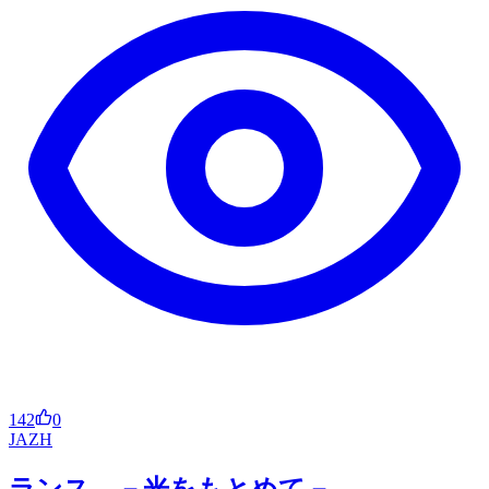
142
0
JA
ZH
ランス －光をもとめて－