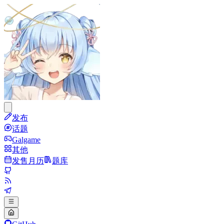
发布
话题
Galgame
其他
发售月历
题库