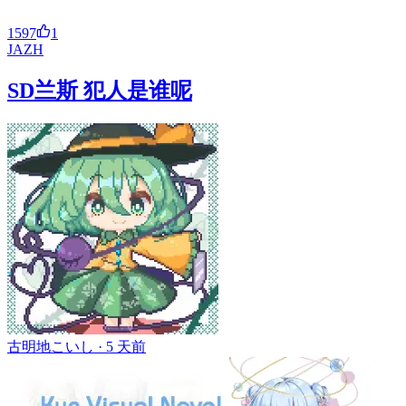
1597
1
JA
ZH
SD兰斯 犯人是谁呢
古明地こいし ·
5 天前