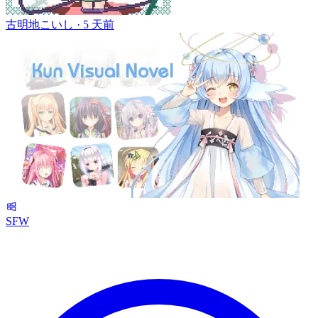
古明地こいし ·
5 天前
SFW