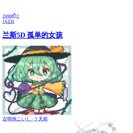
2690
2
JA
ZH
兰斯5D 孤单的女孩
古明地こいし ·
5 天前