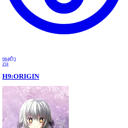
984
3
ZH
H9:ORIGIN