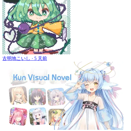
古明地こいし ·
5 天前