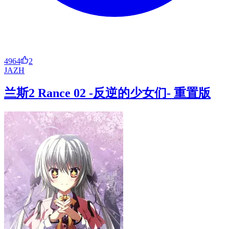
4964
2
JA
ZH
兰斯2 Rance 02 -反逆的少女们- 重置版