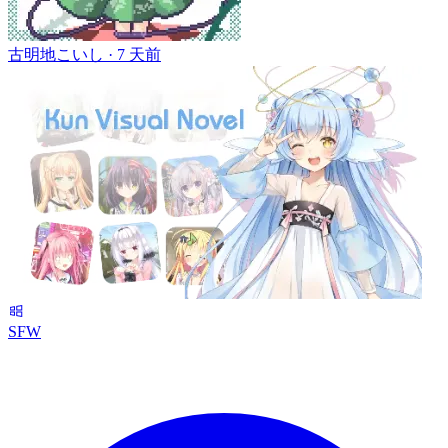
古明地こいし ·
7 天前
SFW