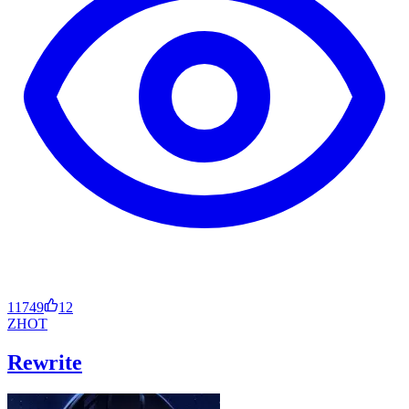
11749
12
ZH
OT
Rewrite