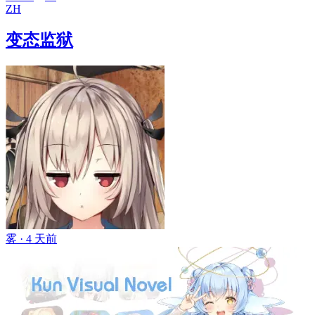
ZH
变态监狱
雾 ·
4 天前