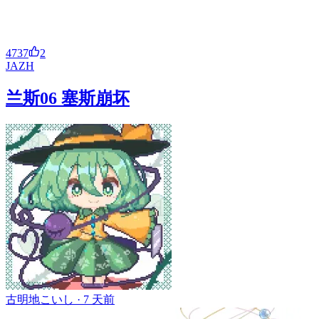
4737
2
JA
ZH
兰斯06 塞斯崩坏
古明地こいし ·
7 天前