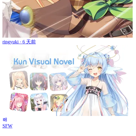
ringyuki ·
6 天前
SFW