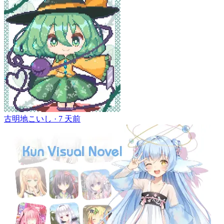
古明地こいし ·
7 天前