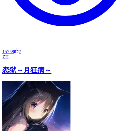
15758
7
ZH
恋狱～月狂病～