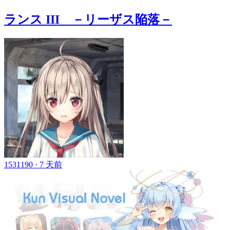
ランス III －リーザス陥落－
1531190 ·
7 天前