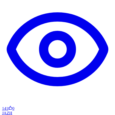
141
0
JA
ZH