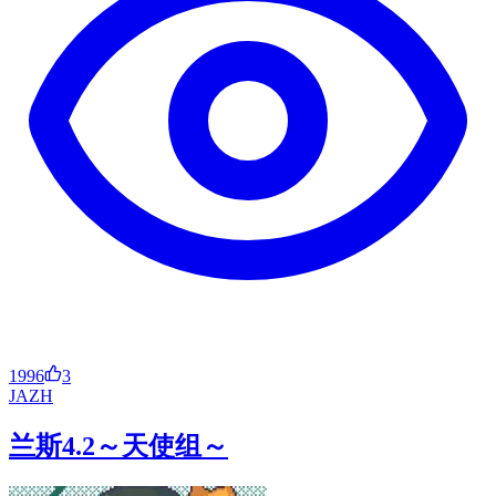
1996
3
JA
ZH
兰斯4.2～天使组～