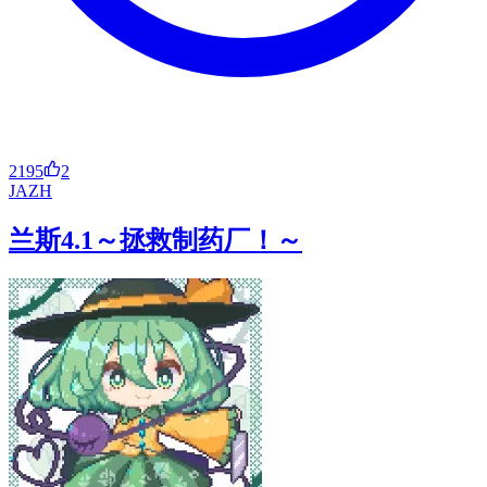
2195
2
JA
ZH
兰斯4.1～拯救制药厂！～