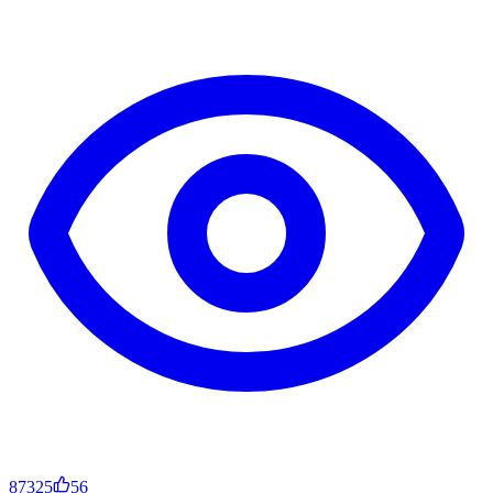
87325
56