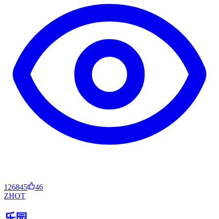
126845
46
ZH
OT
乐园