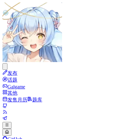
发布
话题
Galgame
其他
发售月历
题库