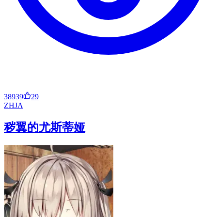
38939
29
ZH
JA
秽翼的尤斯蒂娅