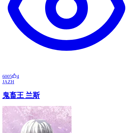
6005
4
JA
ZH
鬼畜王 兰斯