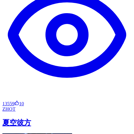
13559
10
ZH
OT
夏空彼方