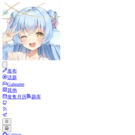
发布
话题
Galgame
其他
发售月历
题库