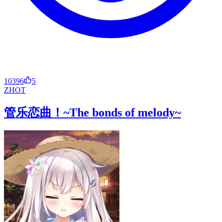
10396
5
ZH
OT
管乐恋曲！~The bonds of melody~