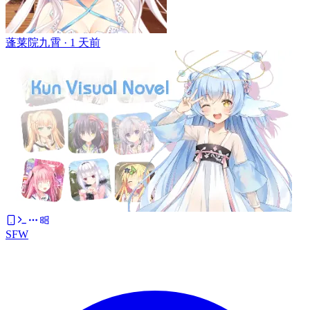
蓬莱院九霄 ·
1 天前
SFW