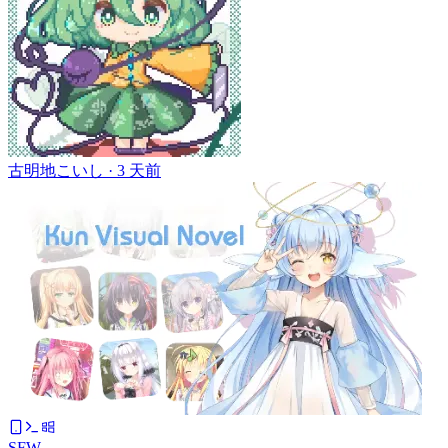
古明地こいし ·
3 天前
SFW