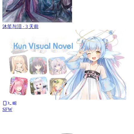
沐笙与泪 ·
3 天前
SFW