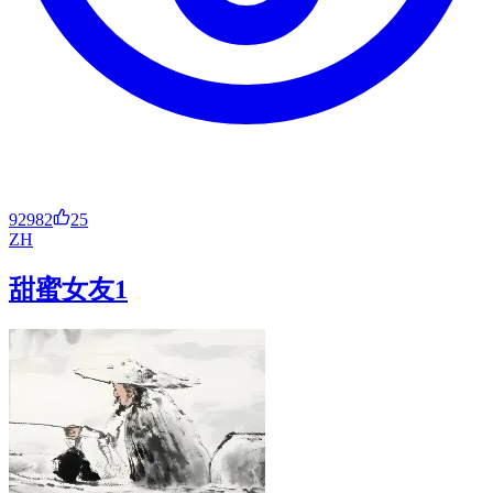
92982
25
ZH
甜蜜女友1