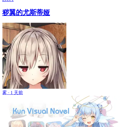
秽翼的尤斯蒂娅
雾 ·
1 天前