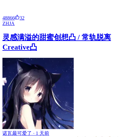
48866
32
ZH
JA
灵感满溢的甜蜜创想凸 / 常轨脱离
Creative凸
诺瓦最可爱了 ·
1 天前