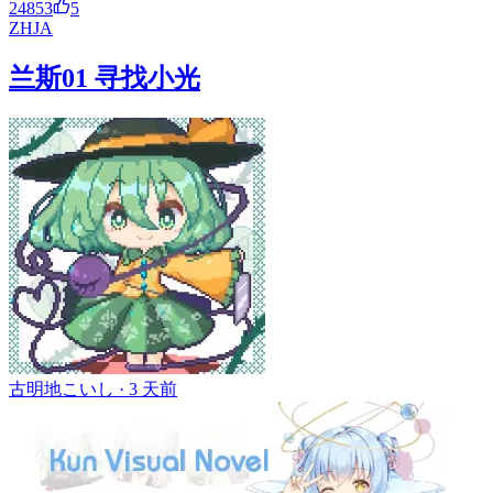
24853
5
ZH
JA
兰斯01 寻找小光
古明地こいし ·
3 天前