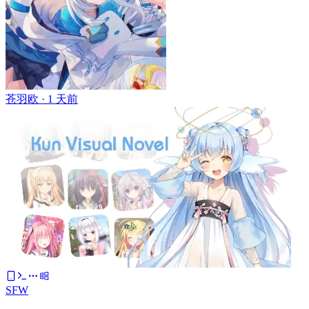
苍羽欧 ·
1 天前
SFW