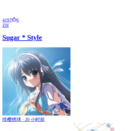
4197
6
ZH
Sugar * Style
绯樱绣球 ·
20 小时前