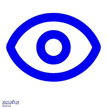
39252
29
ZH
JA