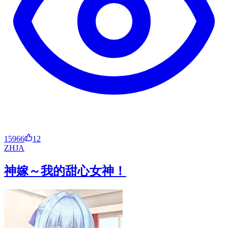
15966
12
ZH
JA
神嫁～我的甜心女神！