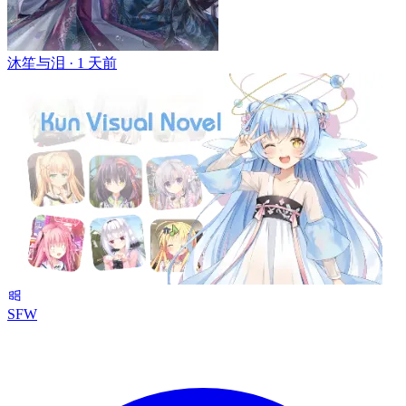
沐笙与泪 ·
1 天前
SFW