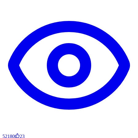
52180
23