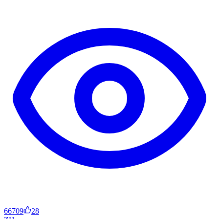
66709
28