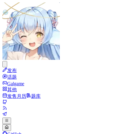
发布
话题
Galgame
其他
发售月历
题库