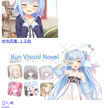
肉包恶魔 ·
2 天前
SFW