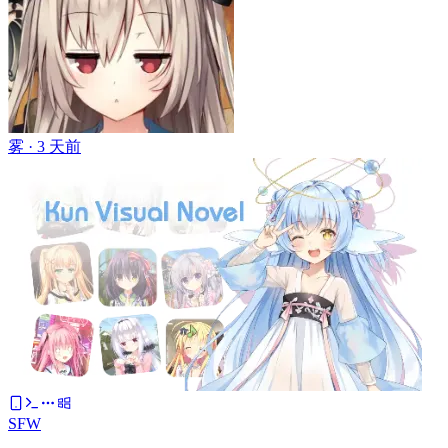
雾 ·
3 天前
SFW