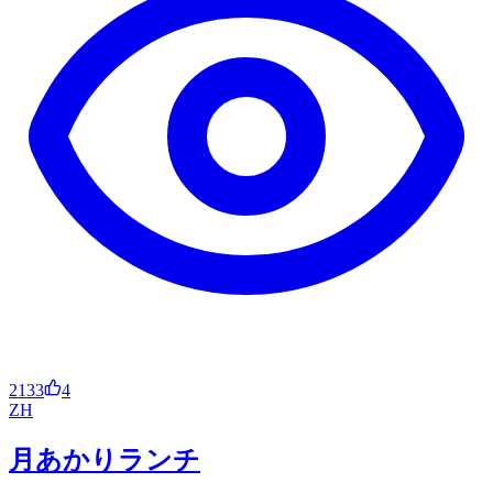
2133
4
ZH
月あかりランチ