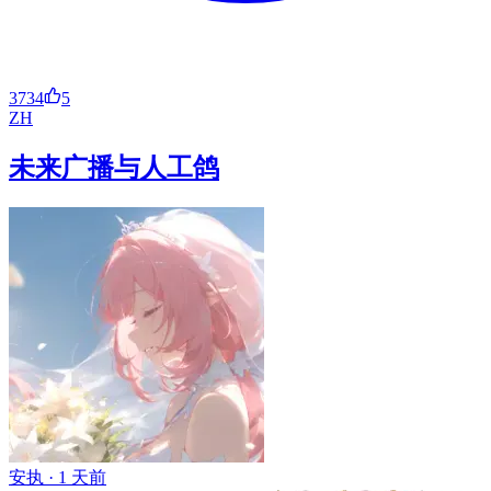
3734
5
ZH
未来广播与人工鸽
安执 ·
1 天前