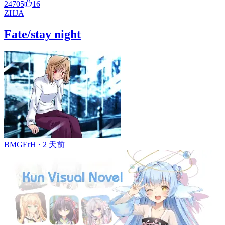
24705
16
ZH
JA
Fate/stay night
BMGErH ·
2 天前