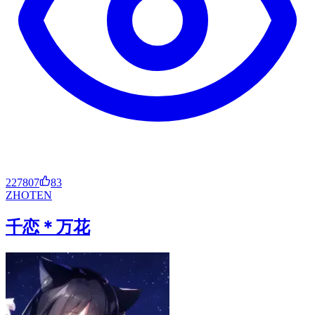
227807
83
ZH
OT
EN
千恋＊万花