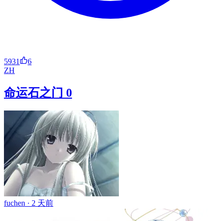
5931
6
ZH
命运石之门 0
fuchen ·
2 天前