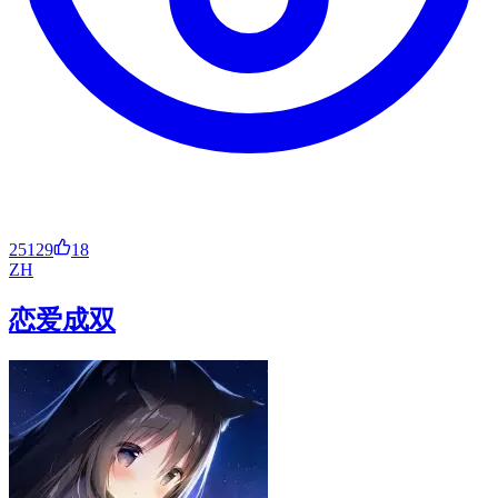
25129
18
ZH
恋爱成双