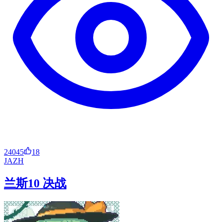
24045
18
JA
ZH
兰斯10 决战