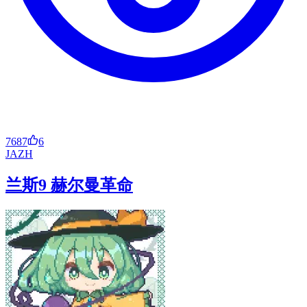
7687
6
JA
ZH
兰斯9 赫尔曼革命