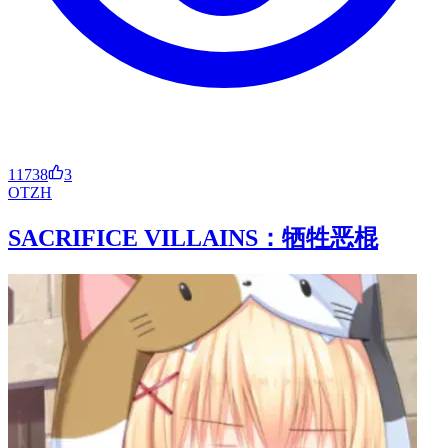
11738
3
OT
ZH
SACRIFICE VILLAINS：牺牲恶棍