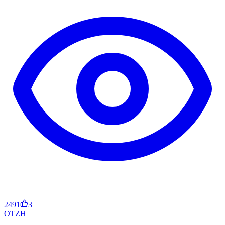
2491
3
OT
ZH