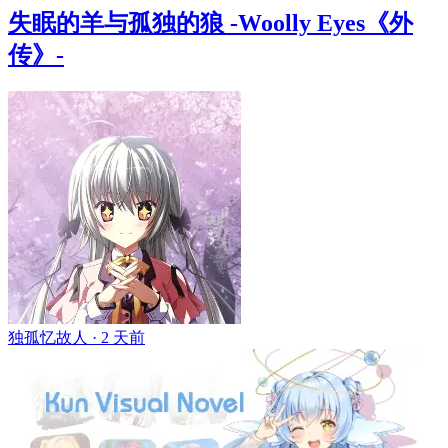
失眠的羊与孤独的狼 -Woolly Eyes《外
传》-
独孤忆故人 ·
2 天前