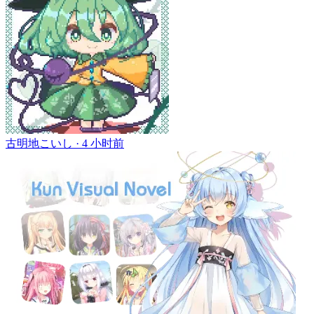
古明地こいし ·
4 小时前