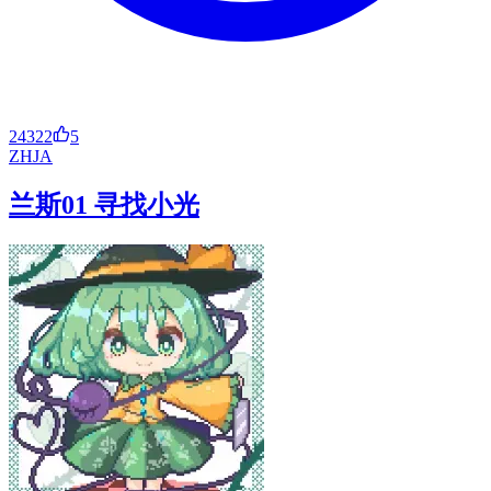
24322
5
ZH
JA
兰斯01 寻找小光