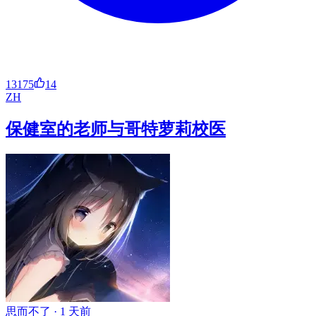
13175
14
ZH
保健室的老师与哥特萝莉校医
思而不了 ·
1 天前