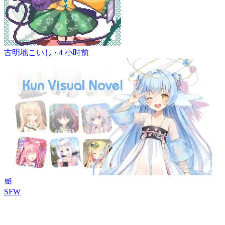
古明地こいし ·
4 小时前
SFW