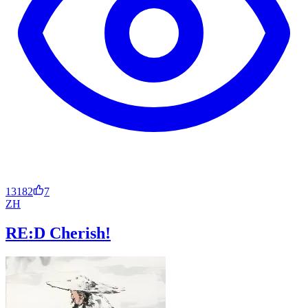
13182
7
ZH
RE:D Cherish!