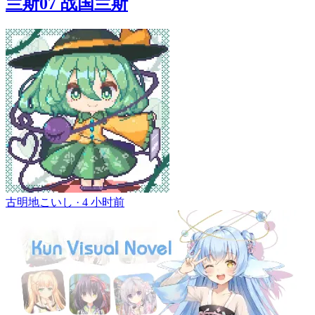
兰斯07 战国兰斯
古明地こいし ·
4 小时前