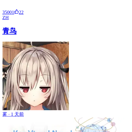
35001
22
ZH
青鸟
雾 ·
1 天前