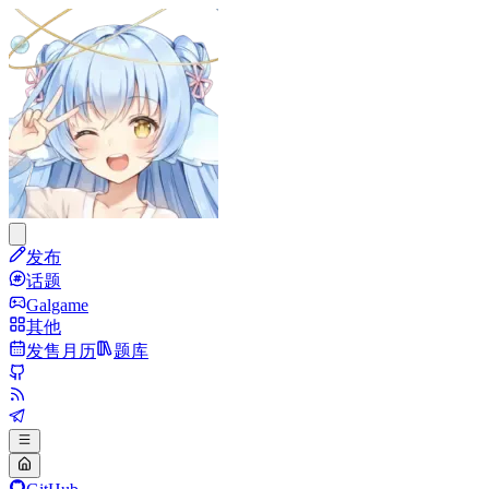
发布
话题
Galgame
其他
发售月历
题库