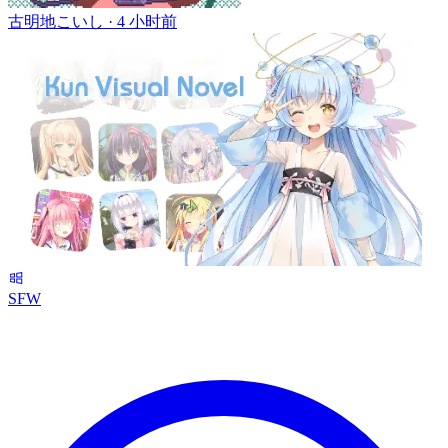
古明地こいし ·
4 小时前
SFW