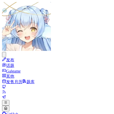
发布
话题
Galgame
其他
发售月历
题库