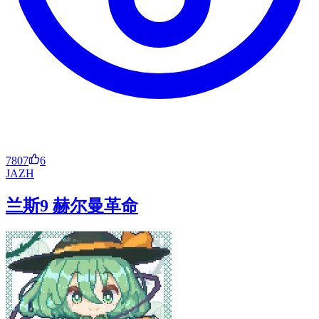
7807
6
JA
ZH
兰斯9 赫尔曼革命