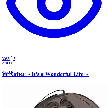
3085
5
ZH
OT
智代after～It’s a Wonderful Life～