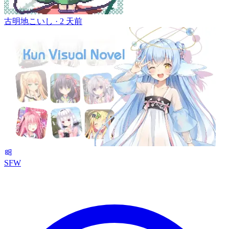
古明地こいし ·
2 天前
SFW