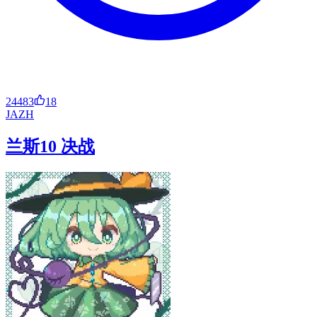
24483
18
JA
ZH
兰斯10 决战