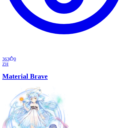
363
0
ZH
Material Brave