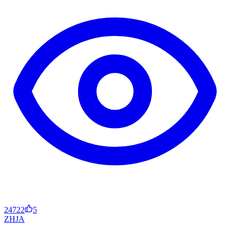
24722
5
ZH
JA