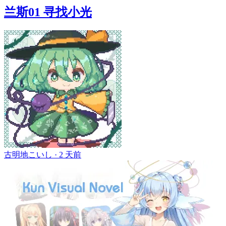
兰斯01 寻找小光
古明地こいし ·
2 天前