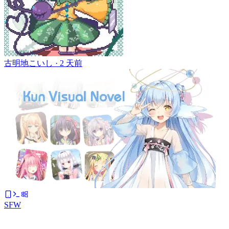
古明地こいし ·
2 天前
SFW