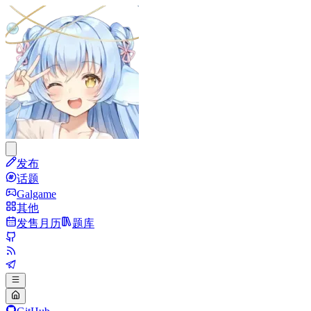
发布
话题
Galgame
其他
发售月历
题库