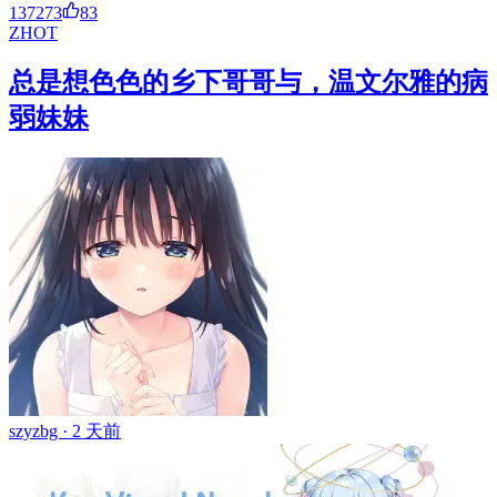
137273
83
ZH
OT
总是想色色的乡下哥哥与，温文尔雅的病
弱妹妹
szyzbg ·
2 天前