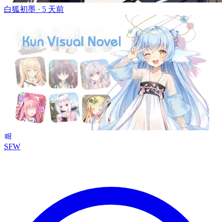
白狐初墨 ·
5 天前
SFW