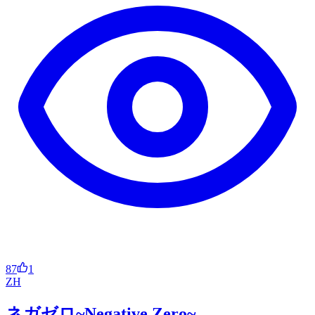
87
1
ZH
ネガゼロ~Negative Zero~