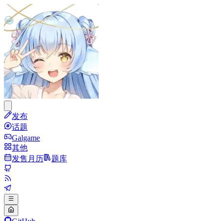
发布
话题
Galgame
其他
发售月历
题库