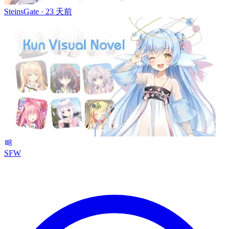
SteinsGate ·
23 天前
SFW