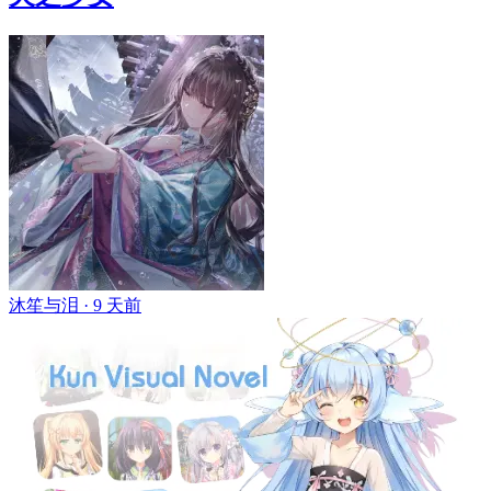
沐笙与泪 ·
9 天前