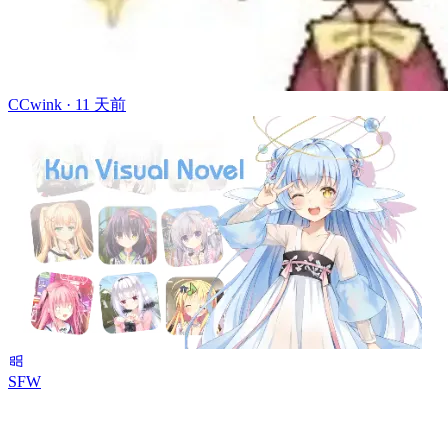
CCwink ·
11 天前
SFW