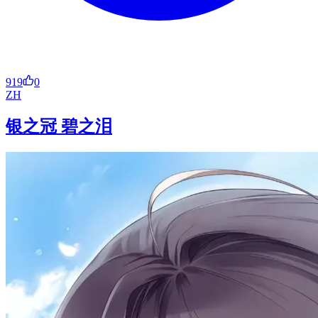
919
0
ZH
银之冠 碧之泪