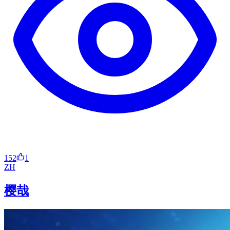
152
1
ZH
樱哉