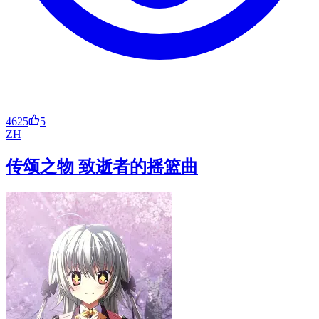
4625
5
ZH
传颂之物 致逝者的摇篮曲