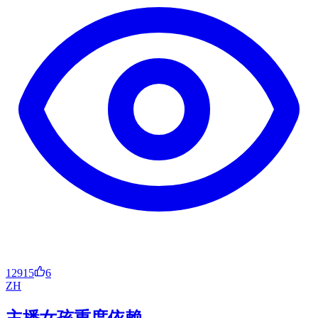
12915
6
ZH