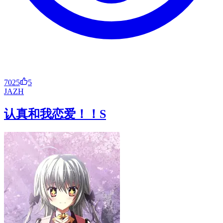
7025
5
JA
ZH
认真和我恋爱！！S