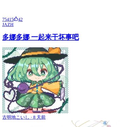
75415
42
JA
ZH
多娜多娜 一起来干坏事吧
古明地こいし ·
8 天前