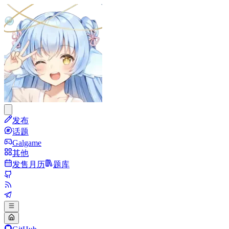
发布
话题
Galgame
其他
发售月历
题库