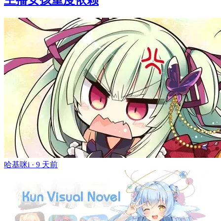
主播女孩重度依赖
哈基咪i ·
9 天前