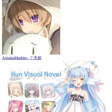
ArisakaMashiro ·
7 天前