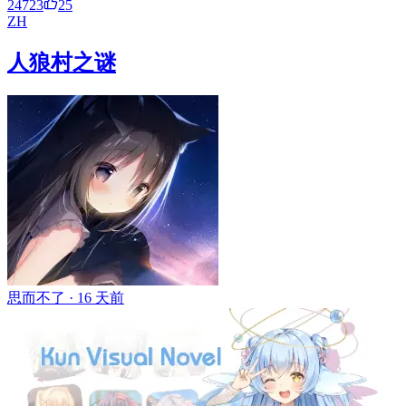
24723
25
ZH
人狼村之谜
思而不了 ·
16 天前