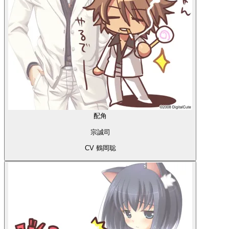
配角
宗誠司
CV 鶴岡聡