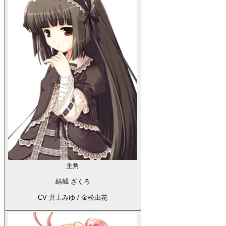
主角
結城 ざくろ
CV 井上みゆ / 金松由花