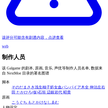
该评分可能含有剧透内容，点进查看
web
制作人员
该 Galgame 的剧本, 原画, 音乐, 声优等制作人员名单, 数据来
自 NextMoe 目录的署名图谱
脚本
そのだまさき
浅生柚子
処女血バンパイア
木全 伸治
左右
田 たかひろ(仮)
石垣 辺銀
岩代 昭貴
原画
こうぐち もと
かけなし
ゑむ
人物设定