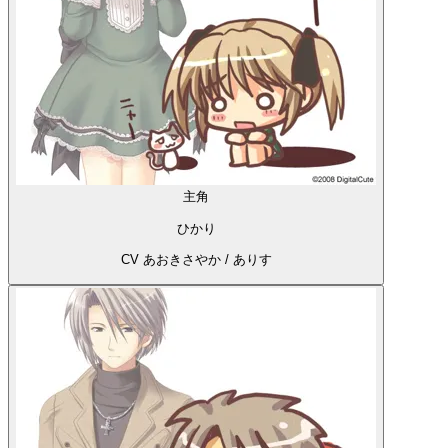
主角
ひかり
CV あおきさやか / ありす