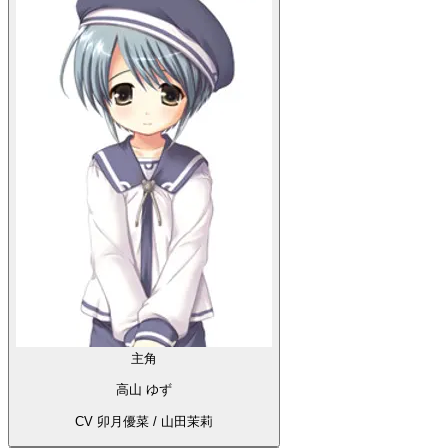
主角
高山 ゆず
CV 卯月優菜 / 山田茉莉