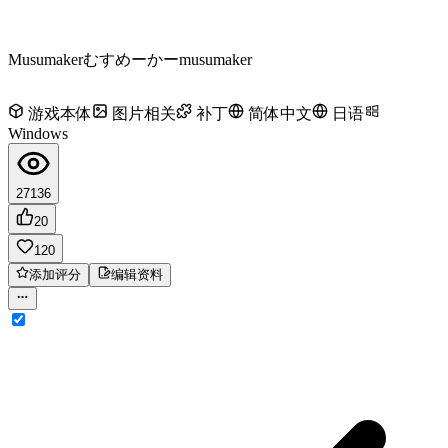
Musumaker
むすめーかー
musumaker
游戏本体
图片相关
补丁
简体中文
日语
Windows
27136
20
120
添加评分
编辑资料