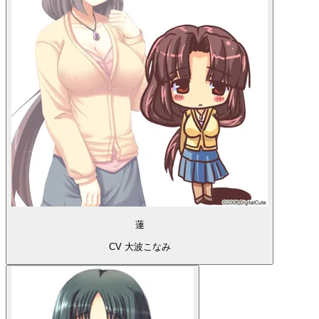
蓮
CV 大波こなみ