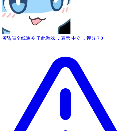
黄昏喵
全线通关
了此游戏
，表示
中立
，评分
7.0