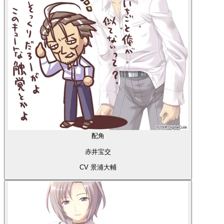
配角
赤井宝交
CV 景浦大輔