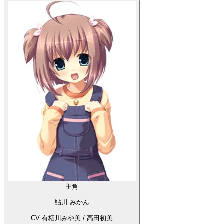
主角
鮎川 みかん
CV 有栖川みや美 / 高田初美