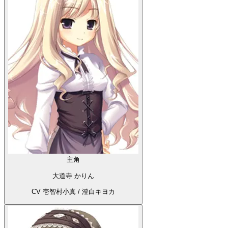
主角
大道寺 かりん
CV 壱智村小真 / 澄白キヨカ