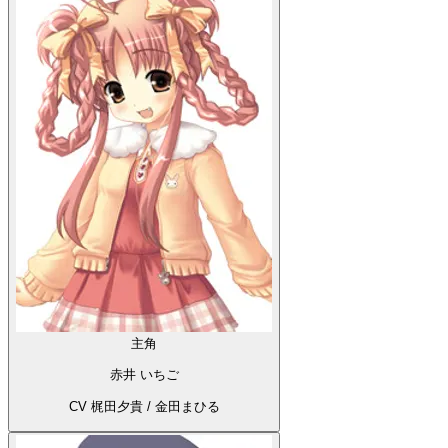
主角
赤井 いちご
CV 梶田夕貴 / 金田まひる