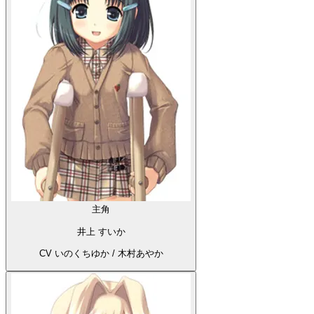
主角
井上 すいか
CV いのくちゆか / 木村あやか