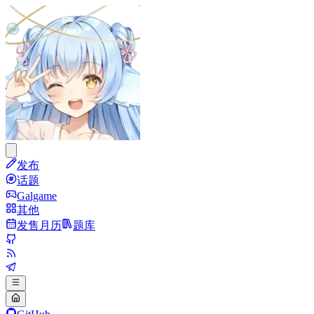
发布
话题
Galgame
其他
发售月历
题库