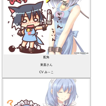
配角
巣蓋さん
CV み～こ