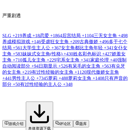
严重剧透
SLG
+219
养成
+18
恋爱
+1864
后宫结局
+1104
三无女主角
+498
养成模拟游戏
+146
受虐狂女主角
+209
古典傲娇
+496
多于七个
结局
+561
大学生主人公
+367
女主角都比主角年轻
+341
女仆女
主角
+583
妹妹式女主角(性格)
+430
姓名彩色标识
+427
娇羞女
主角
+710
孤儿女主角
+229
宅系女主角
+341
家庭伦理
+40
强制
自动阅读部分
+94
日期显示
+526
有呆毛的女主角
+563
有尖牙
的女主角
+219
有过性经验的女主角
+1120
现代傲娇女主角
+441
男性主人公
+7345
萝莉
+488
萝莉女主角
+1408
只有声音的
部分
+50
有过性经验的主人公
+348
游戏介绍
评论区
题库
本体资源下载