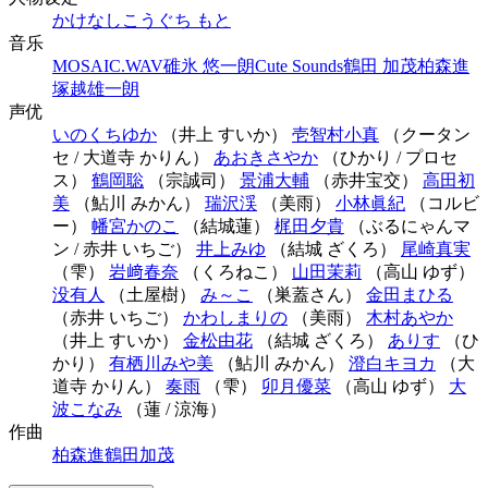
かけなし
こうぐち もと
音乐
MOSAIC.WAV
碓氷 悠一朗
Cute Sounds
鶴田 加茂
柏森進
塚越雄一朗
声优
いのくちゆか
（井上 すいか）
壱智村小真
（クータン
セ / 大道寺 かりん）
あおきさやか
（ひかり / プロセ
ス）
鶴岡聡
（宗誠司）
景浦大輔
（赤井宝交）
高田初
美
（鮎川 みかん）
瑞沢渓
（美雨）
小林眞紀
（コルビ
ー）
幡宮かのこ
（結城蓮）
梶田夕貴
（ぶるにゃんマ
ン / 赤井 いちご）
井上みゆ
（結城 ざくろ）
尾崎真実
（雫）
岩﨑春奈
（くろねこ）
山田茉莉
（高山 ゆず）
没有人
（土屋樹）
み～こ
（巣蓋さん）
金田まひる
（赤井 いちご）
かわしまりの
（美雨）
木村あやか
（井上 すいか）
金松由花
（結城 ざくろ）
ありす
（ひ
かり）
有栖川みや美
（鮎川 みかん）
澄白キヨカ
（大
道寺 かりん）
奏雨
（雫）
卯月優菜
（高山 ゆず）
大
波こなみ
（蓮 / 涼海）
作曲
柏森進
鶴田加茂