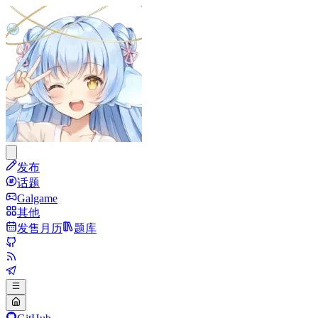
发布
话题
Galgame
其他
发售月历
题库