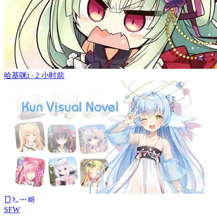
哈基咪i ·
2 小时前
SFW