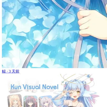
鲲 ·
3 天前