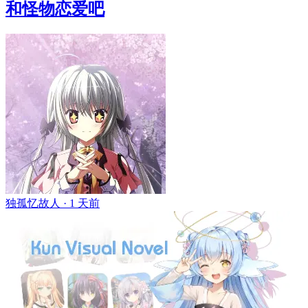
和怪物恋爱吧
独孤忆故人 ·
1 天前