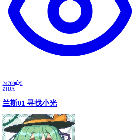
24700
5
ZH
JA
兰斯01 寻找小光