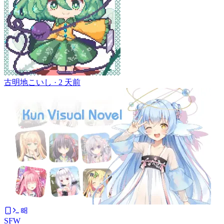
古明地こいし ·
2 天前
SFW