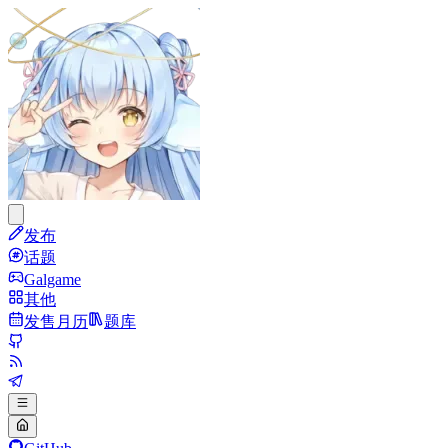
发布
话题
Galgame
其他
发售月历
题库