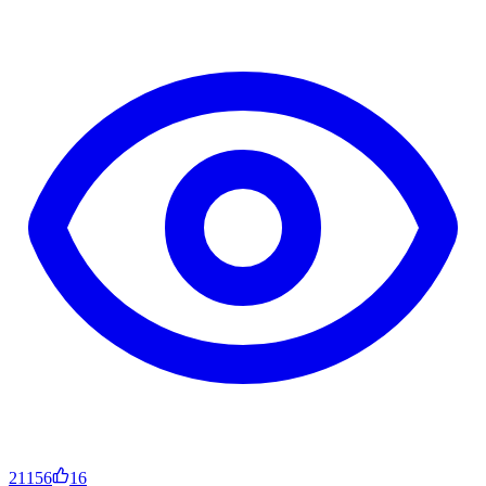
21156
16