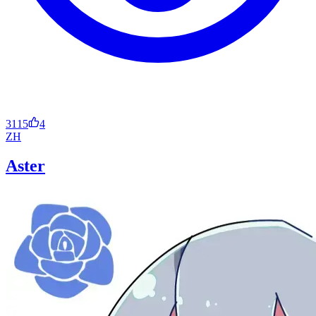
3115
4
ZH
Aster