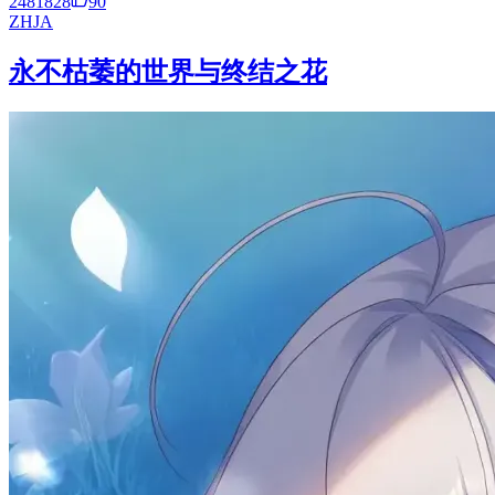
2481828
90
ZH
JA
永不枯萎的世界与终结之花