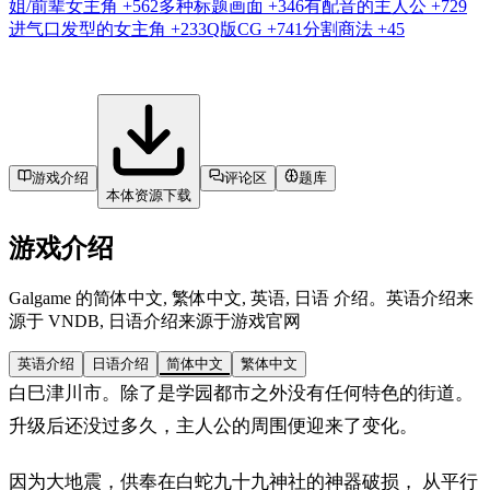
姐/前辈女主角
+562
多种标题画面
+346
有配音的主人公
+729
进气口发型的女主角
+233
Q版CG
+741
分割商法
+45
游戏介绍
评论区
题库
本体资源下载
游戏介绍
Galgame 的简体中文, 繁体中文, 英语, 日语 介绍。英语介绍来
源于 VNDB, 日语介绍来源于游戏官网
英语介绍
日语介绍
简体中文
繁体中文
白巳津川市。除了是学园都市之外没有任何特色的街道。
升级后还没过多久，主人公的周围便迎来了变化。
因为大地震，供奉在白蛇九十九神社的神器破损， 从平行