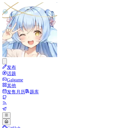
发布
话题
Galgame
其他
发售月历
题库