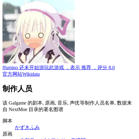
ffumino
还未开始游玩此游戏
，表示
推荐
，评分
8.0
官方网站
Wikidata
制作人员
该 Galgame 的剧本, 原画, 音乐, 声优等制作人员名单, 数据来
自 NextMoe 目录的署名图谱
脚本
かずきふみ
原画