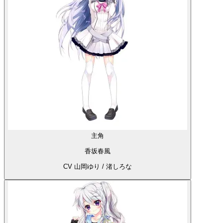
主角
香坂春風
CV 山岡ゆり / 渚しろな