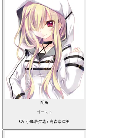
配角
ゴースト
CV 小鳥居夕花 / 高森奈津美