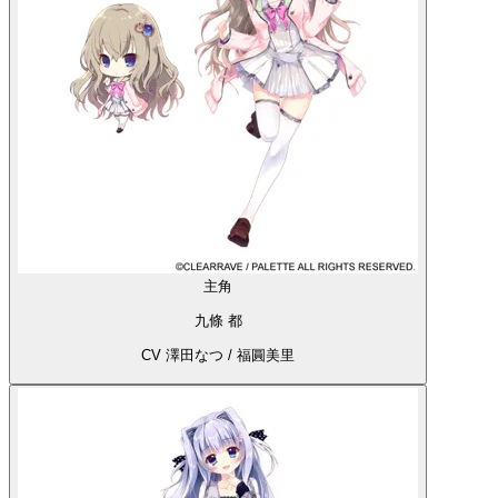
主角
九條 都
CV 澤田なつ / 福圓美里