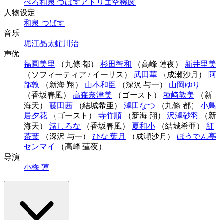
ぺろ
和泉 つばす
アトリエ空機関
人物设定
和泉 つばす
音乐
堀江晶太
虻川治
声优
福圓美里
（九條 都）
杉田智和
（高峰 蓮夜）
新井里美
（ソフィーティア / イーリス）
武田華
（成瀬沙月）
阿
部敦
（新海 翔）
山本和臣
（深沢 与一）
山岡ゆり
（香坂春風）
高森奈津美
（ゴースト）
種﨑敦美
（新
海天）
藤田茜
（結城希亜）
澤田なつ
（九條 都）
小鳥
居夕花
（ゴースト）
寺竹順
（新海 翔）
沢澤砂羽
（新
海天）
渚しろな
（香坂春風）
夏和小
（結城希亜）
紅
茶葉
（深沢 与一）
ひな 葉月
（成瀬沙月）
ほうでん亭
センマイ
（高峰 蓮夜）
导演
小梅 蓮