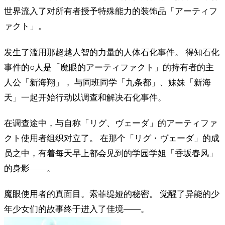
世界流入了对所有者授予特殊能力的装饰品「アーティフ
ァクト」。
发生了滥用那超越人智的力量的人体石化事件。 得知石化
事件的○人是「魔眼的アーティファクト」的持有者的主
人公「新海翔」， 与同班同学「九条都」、妹妹「新海
天」一起开始行动以调查和解决石化事件。
在调查途中，与自称「リグ、ヴェーダ」的アーティファ
クト使用者组织对立了。 在那个「リグ・ヴェーダ」的成
员之中，有着每天早上都会见到的学园学姐「香坂春风」
的身影——。
魔眼使用者的真面目。索菲缇娅的秘密。 觉醒了异能的少
年少女们的故事终于进入了佳境——。