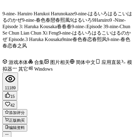
9-nine- Haruiro Harukoi Harunokaze
9-nine-はるいろはるこいは
るのかぜ
9-nine-春色春戀春熙風
9はるいろ
9Haruiro
9 -Nine-
Episode 3: Haruka Kousaka
春春春
9-nine-:Episode 3
9-nine-Chun
Se Chun Lian Chun Xi Feng
9-nine-はるいろはるこいはるのか
ぜ Episode.3 Haruka Kousaka
9nine春色春恋春熙风
9-nine-春色
春恋春之风
游戏本体
合集
图片相关
简体中文
应用直装
模
拟器
其它
Windows
11189
15
42
添加评分
正版购买
编辑资料