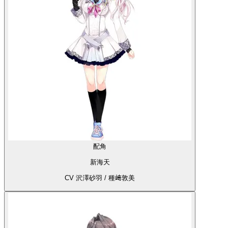
配角
新海天
CV 沢澤砂羽 / 種﨑敦美