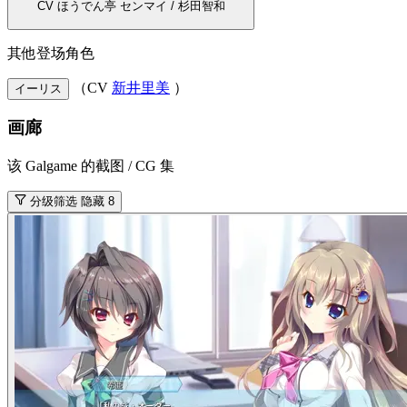
CV ほうでん亭 センマイ / 杉田智和
其他登场角色
（CV
新井里美
）
イーリス
画廊
该 Galgame 的截图 / CG 集
分级筛选
隐藏 8