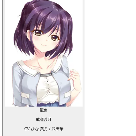
配角
成瀬沙月
CV ひな 葉月 / 武田華