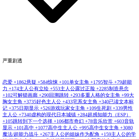
严重剧透
恋爱
+1862
悬疑
+584
惊悚
+101
单女主角
+1795
智斗
+79
超能
力
+174
主人公有立绘
+553
主人公露过正脸
+2285
制造悬念
+102
可解锁画廊
+290
回溯跳转
+293
多重人格的女主角
+99
大
胸女主角
+3735
好色主人公
+433
宅系女主角
+340
已读文本标
记
+375
日期显示
+526
游戏玩家女主角
+109
生死剧
+339
男性
主人公
+7340
虚构的现代日本城镇
+284
超感知能力（ESP）
+105
跳转到下一个选择
+106
都市奇幻
+78
音乐欣赏
+603
音轨
显示
+101
高中
+1077
高中生主人公
+995
高中生女主角
+3080
魔法/超能力战斗
+267
主人公的姐妹作为配角
+159
主人公的学