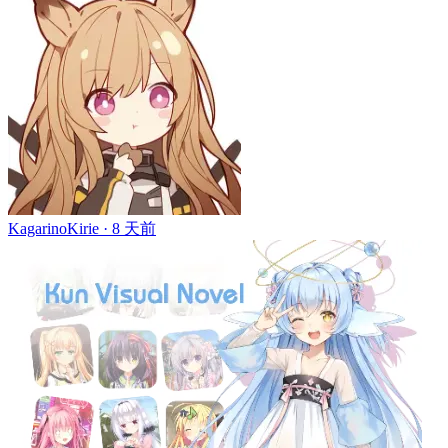
KagarinoKirie ·
8 天前