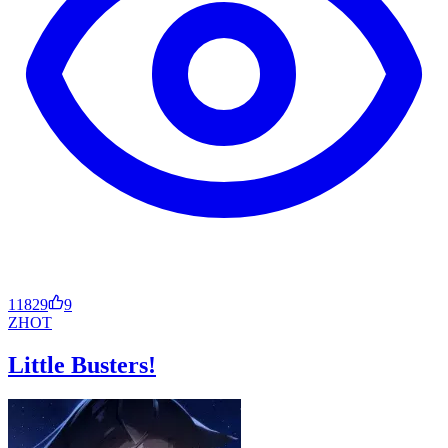
11829
9
ZH
OT
Little Busters!