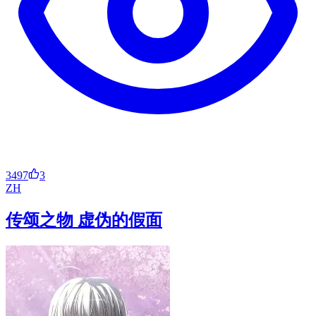
3497
3
ZH
传颂之物 虚伪的假面