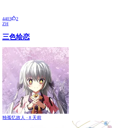
4403
2
ZH
三色绘恋
独孤忆故人 ·
8 天前