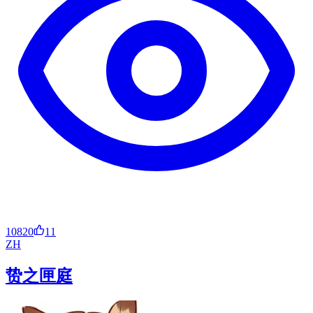
10820
11
ZH
贽之匣庭