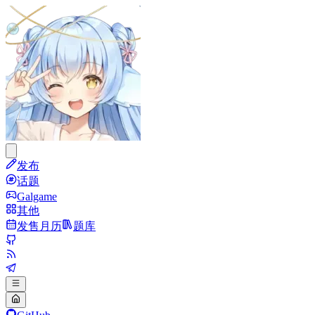
发布
话题
Galgame
其他
发售月历
题库