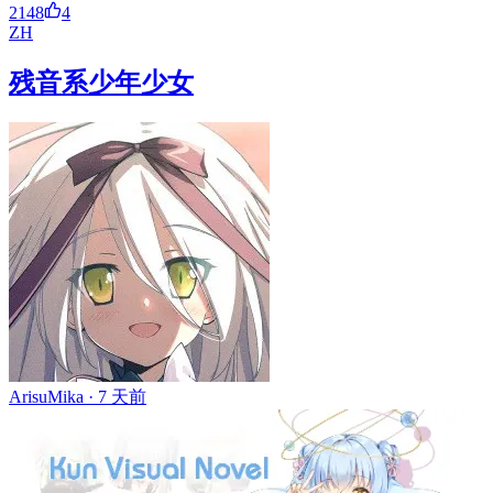
2148
4
ZH
残音系少年少女
ArisuMika ·
7 天前