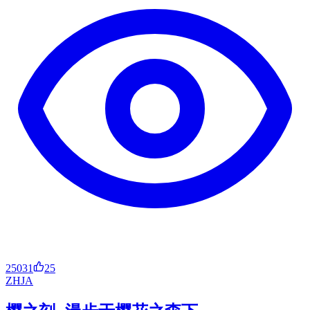
25031
25
ZH
JA