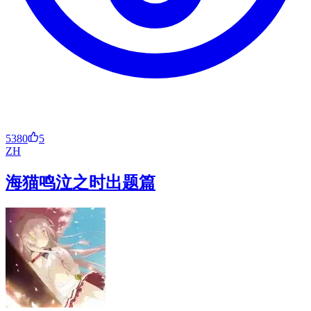
5380
5
ZH
海猫鸣泣之时出题篇