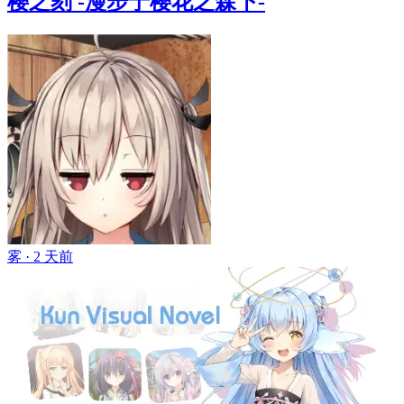
樱之刻 -漫步于樱花之森下-
雾 ·
2 天前