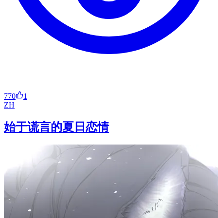
770
1
ZH
始于谎言的夏日恋情