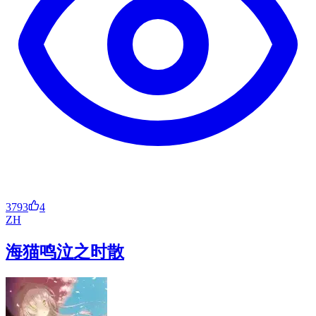
3793
4
ZH
海猫鸣泣之时散