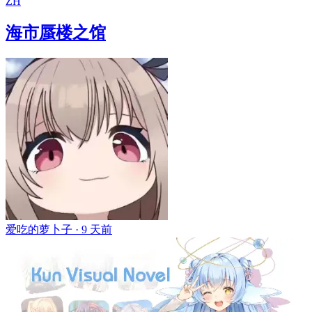
ZH
海市蜃楼之馆
爱吃的萝卜子 ·
9 天前