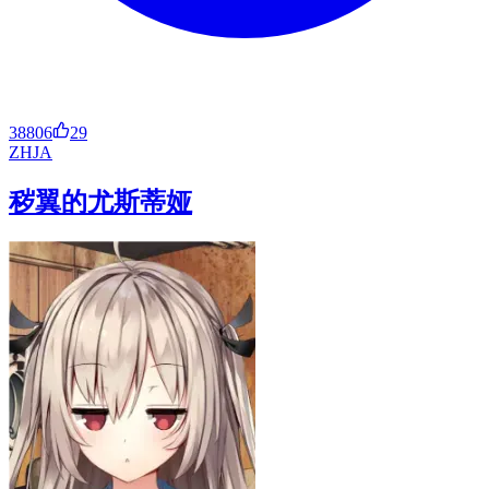
38806
29
ZH
JA
秽翼的尤斯蒂娅