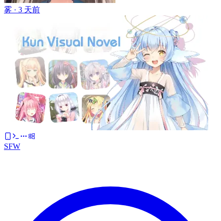
雾 ·
3 天前
SFW