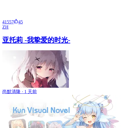
41557
45
ZH
亚托莉 -我挚爱的时光-
尚默清隆 ·
1 天前