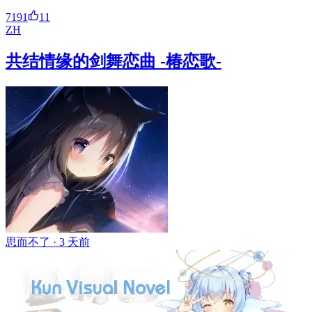
7191
11
ZH
共结情缘的剑舞恋曲 -椿恋歌-
思而不了 ·
3 天前