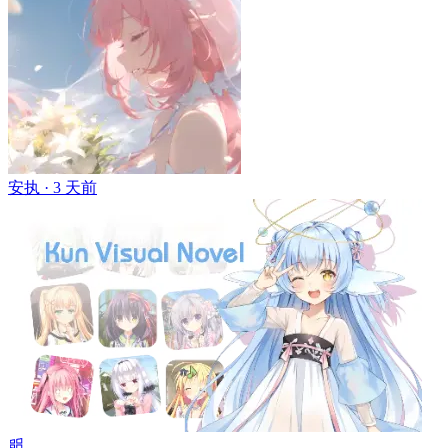
安执 ·
3 天前