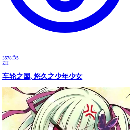
3578
5
ZH
车轮之国, 悠久之少年少女