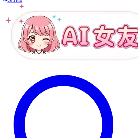
GitHub