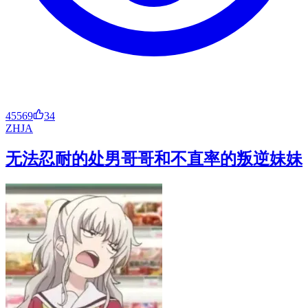
45569
34
ZH
JA
无法忍耐的处男哥哥和不直率的叛逆妹妹