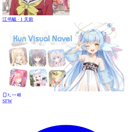
江书毓 ·
1 天前
SFW