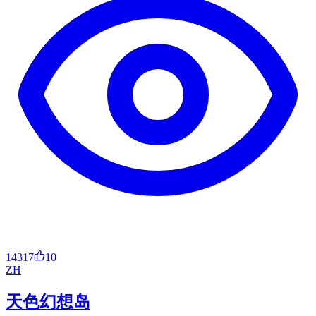
14317
10
ZH
天色幻想岛