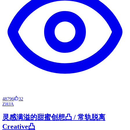
48796
32
ZH
JA
灵感满溢的甜蜜创想凸 / 常轨脱离
Creative凸