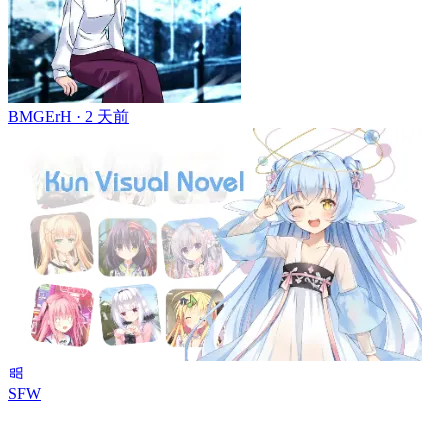
BMGErH ·
2 天前
SFW