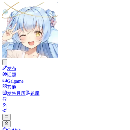
发布
话题
Galgame
其他
发售月历
题库