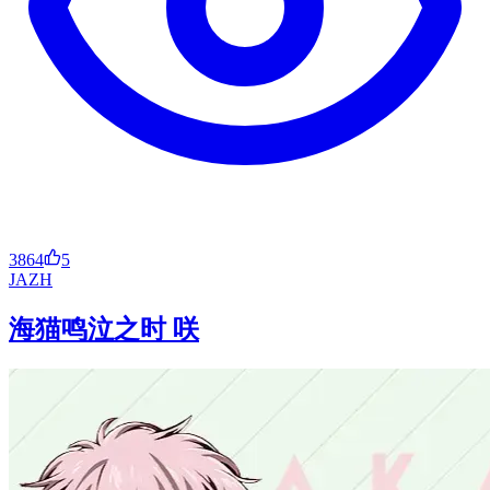
3864
5
JA
ZH
海猫鸣泣之时 咲