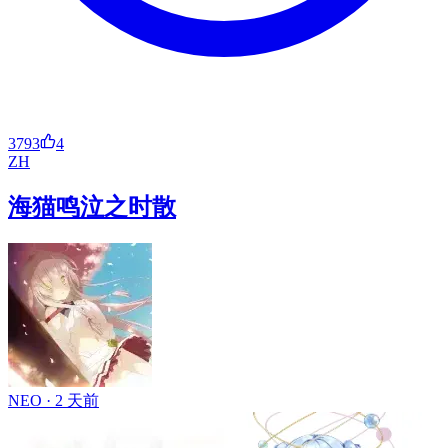
3793
4
ZH
海猫鸣泣之时散
NEO ·
2 天前