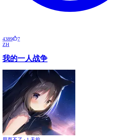
4389
7
ZH
我的一人战争
思而不了 ·
1 天前