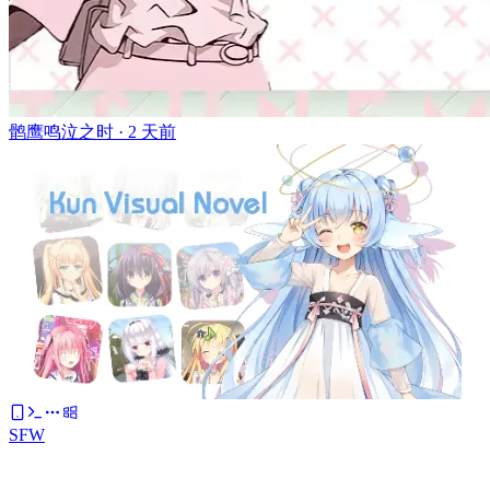
鹘鹰鸣泣之时 ·
2 天前
SFW