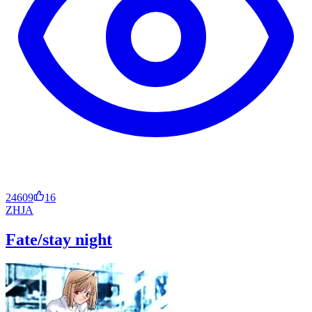
24609
16
ZH
JA
Fate/stay night