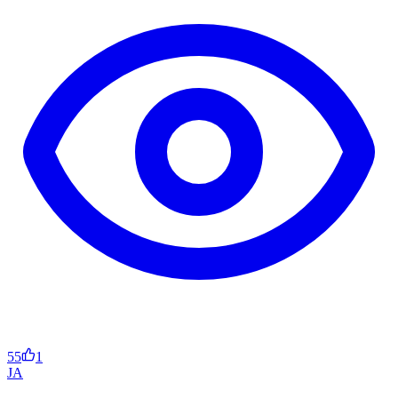
55
1
JA