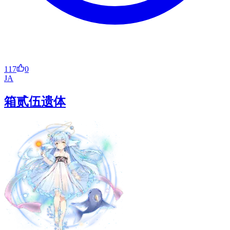
117
0
JA
箱贰伍遗体