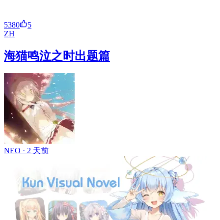
5380
5
ZH
海猫鸣泣之时出题篇
NEO ·
2 天前