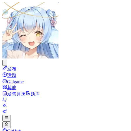
发布
话题
Galgame
其他
发售月历
题库