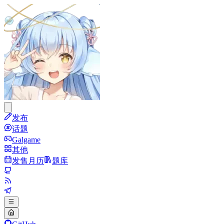
发布
话题
Galgame
其他
发售月历
题库