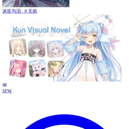
沐笙与泪 ·
9 天前
SFW