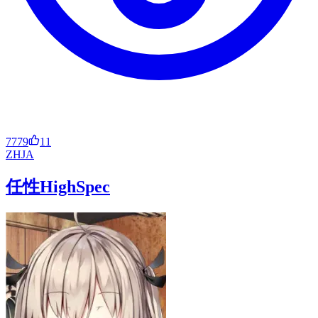
7779
11
ZH
JA
任性HighSpec