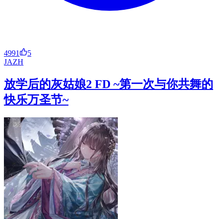
4991
5
JA
ZH
放学后的灰姑娘2 FD ~第一次与你共舞的
快乐万圣节~