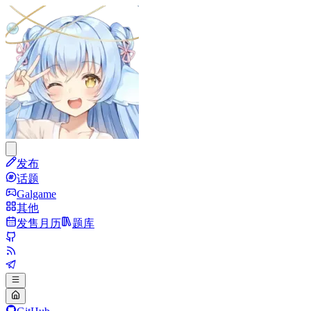
发布
话题
Galgame
其他
发售月历
题库