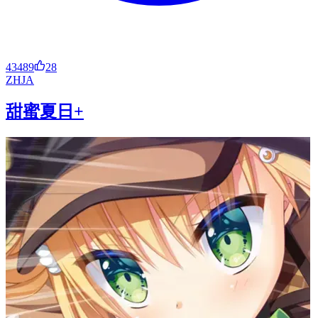
43489
28
ZH
JA
甜蜜夏日+