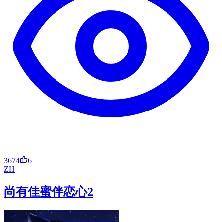
3674
6
ZH
尚有佳蜜伴恋心2