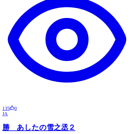
135
0
JA
勝 あしたの雪之丞２