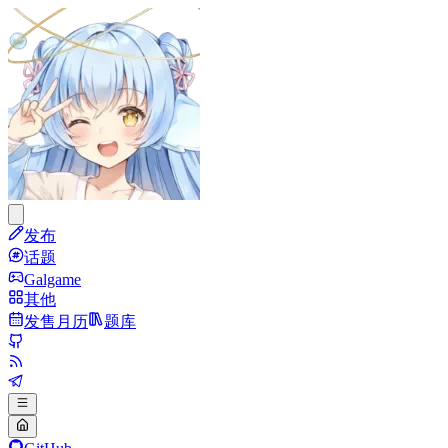
发布
话题
Galgame
其他
发售月历
题库