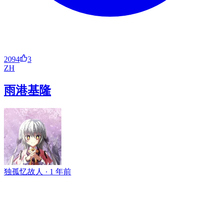
2094
3
ZH
雨港基隆
独孤忆故人 ·
1 年前