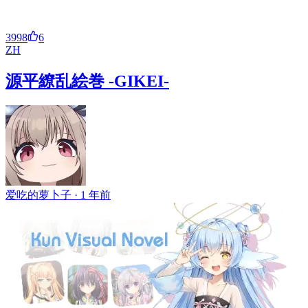
3998
6
ZH
源平繚乱絵巻 -GIKEI-
爱吃的萝卜子 ·
1 年前