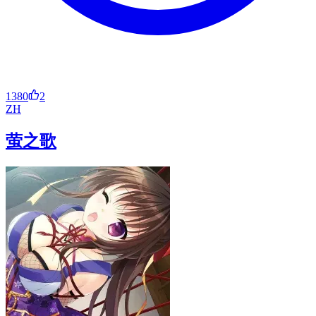
1380
2
ZH
萤之歌