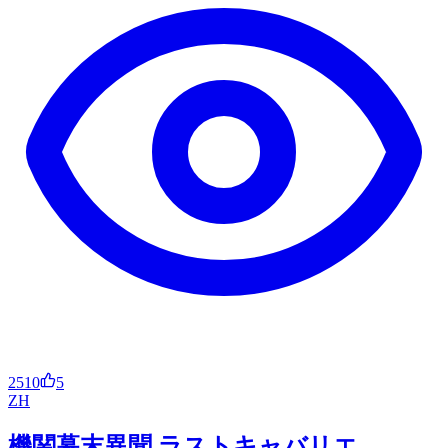
2510
5
ZH
機関幕末異聞 ラストキャバリエ