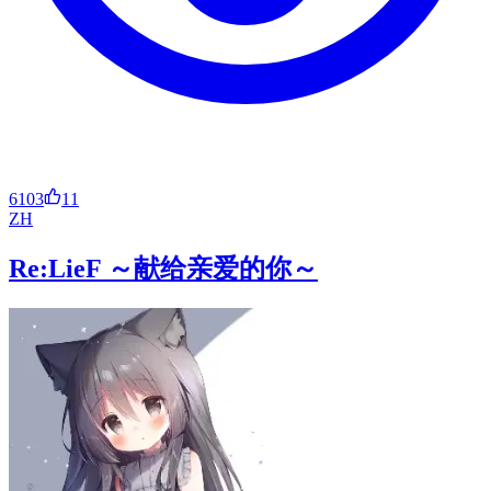
6103
11
ZH
Re:LieF ～献给亲爱的你～