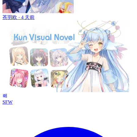
苍羽欧 ·
4 天前
SFW