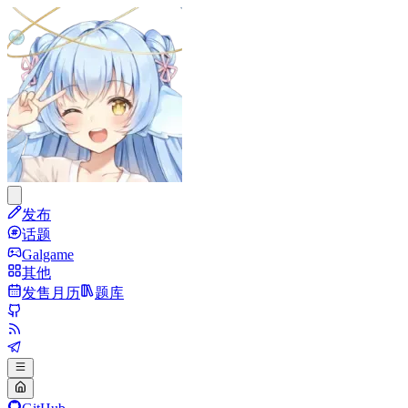
发布
话题
Galgame
其他
发售月历
题库