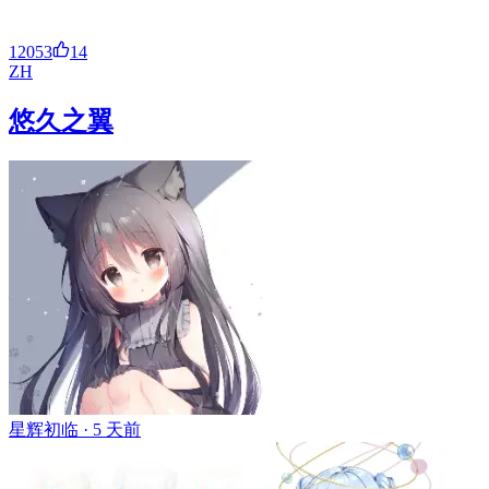
12053
14
ZH
悠久之翼
星辉初临 ·
5 天前