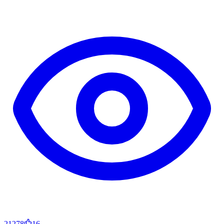
21278
16