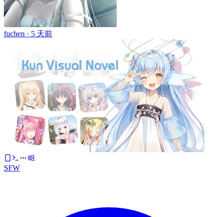
fuchen ·
5 天前
SFW