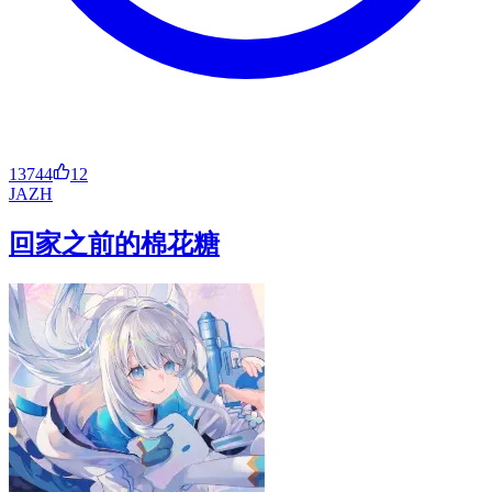
13744
12
JA
ZH
回家之前的棉花糖