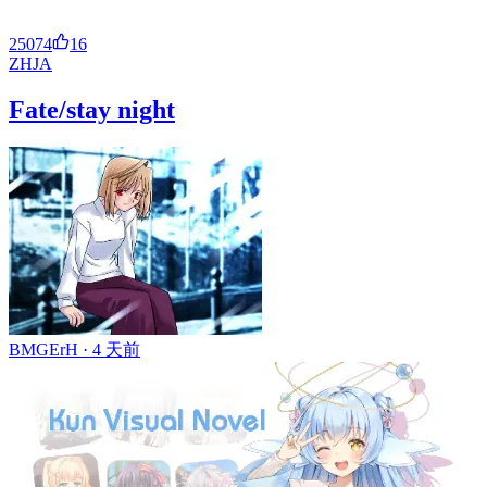
25074
16
ZH
JA
Fate/stay night
BMGErH ·
4 天前