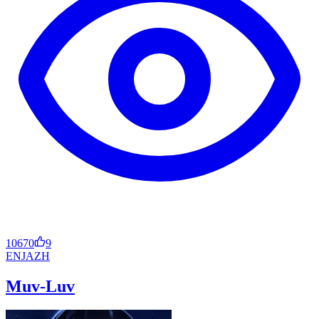
10670
9
EN
JA
ZH
Muv-Luv