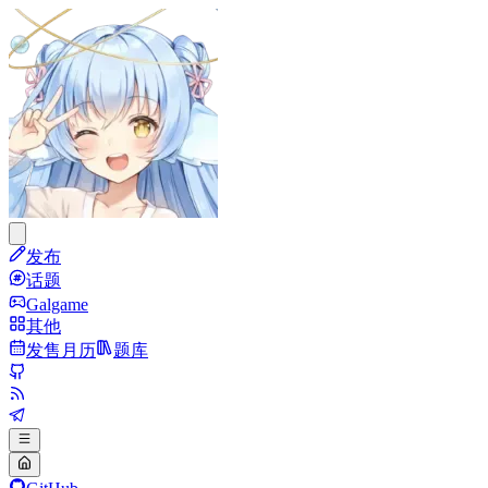
发布
话题
Galgame
其他
发售月历
题库