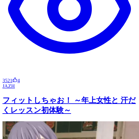
3521
4
JA
ZH
フィットしちゃお！ ～年上女性と 汗だ
くレッスン初体験～