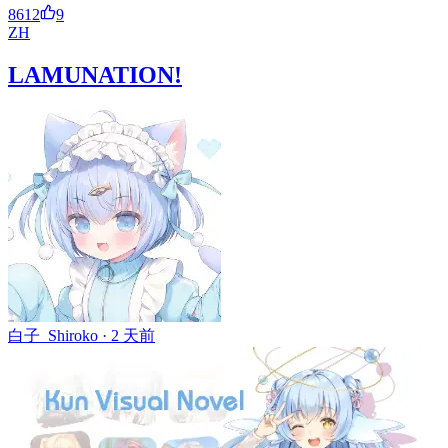
8612
9
ZH
LAMUNATION!
白子_Shiroko ·
2 天前