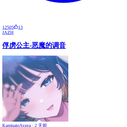
12505
13
JA
ZH
俘虏公主-恶魔的调音
KamisatoAyaya ·
2 天前