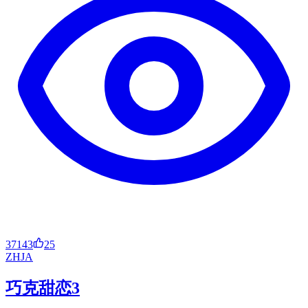
37143
25
ZH
JA
巧克甜恋3