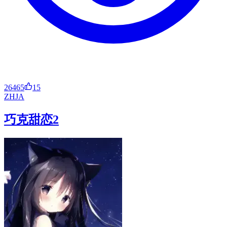
26465
15
ZH
JA
巧克甜恋2