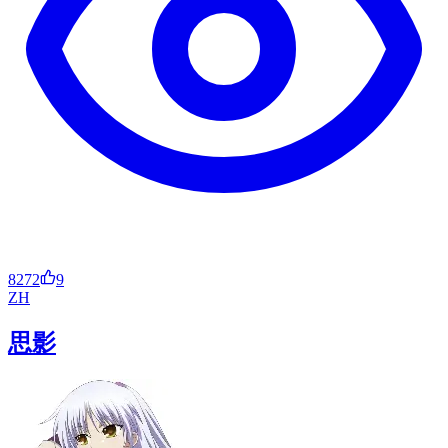
8272
9
ZH
思影