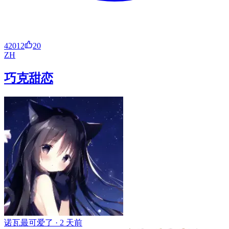
42012
20
ZH
巧克甜恋
诺瓦最可爱了 ·
2 天前