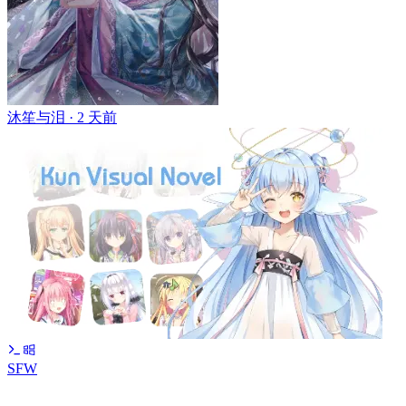
沐笙与泪 ·
2 天前
SFW