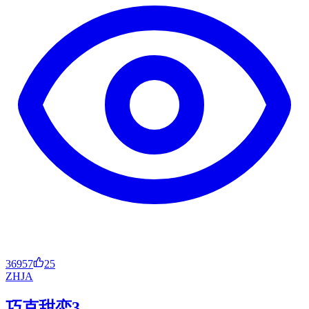
36957
25
ZH
JA
巧克甜恋3