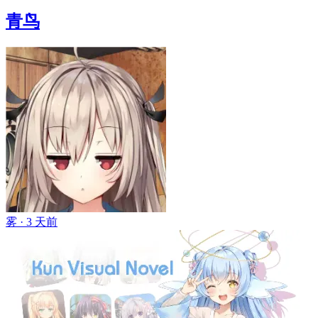
青鸟
雾 ·
3 天前