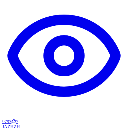
9793
7
JA
ZH
ZH