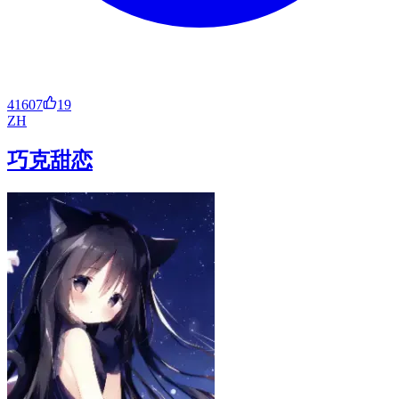
41607
19
ZH
巧克甜恋