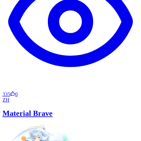
335
0
ZH
Material Brave