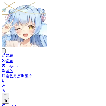
发布
话题
Galgame
其他
发售月历
题库