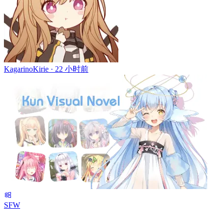
KagarinoKirie ·
22 小时前
SFW