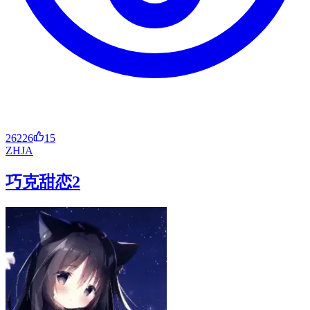
26226
15
ZH
JA
巧克甜恋2