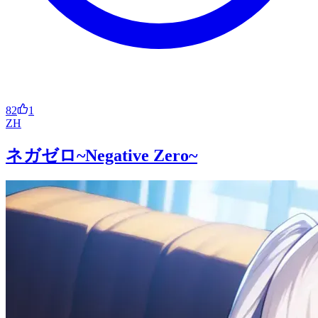
82
1
ZH
ネガゼロ~Negative Zero~