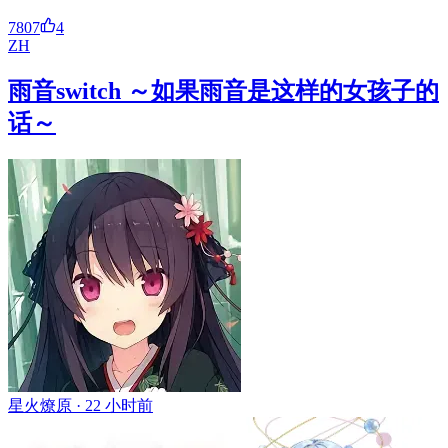
7807
4
ZH
雨音switch ～如果雨音是这样的女孩子的
话～
星火燎原 ·
22 小时前