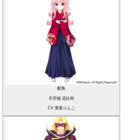
配角
天空城 流比寿
CV 青葉りんご