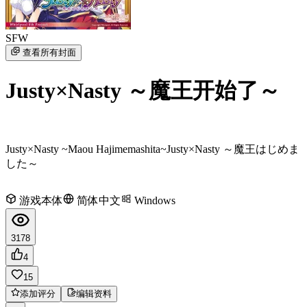
SFW
查看所有封面
Justy×Nasty ～魔王开始了～
Justy×Nasty ~Maou Hajimemashita~
Justy×Nasty ～魔王はじめま
した～
游戏本体
简体中文
Windows
3178
4
15
添加评分
编辑资料