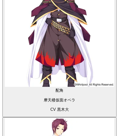
配角
摩天楼仮面オペラ
CV 黒木大