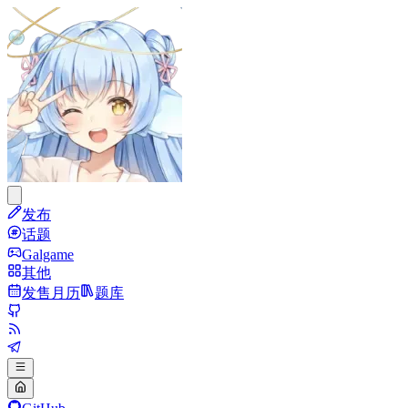
发布
话题
Galgame
其他
发售月历
题库