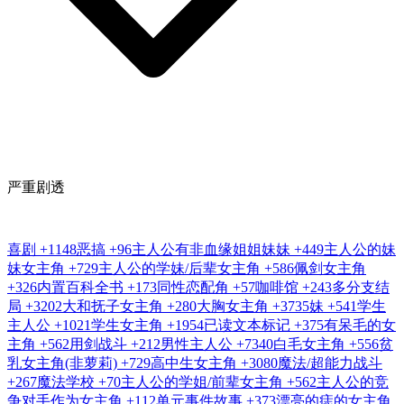
严重剧透
喜剧
+1148
恶搞
+96
主人公有非血缘姐姐妹妹
+449
主人公的妹
妹女主角
+729
主人公的学妹/后辈女主角
+586
佩剑女主角
+326
内置百科全书
+173
同性恋配角
+57
咖啡馆
+243
多分支结
局
+3202
大和抚子女主角
+280
大胸女主角
+3735
妹
+541
学生
主人公
+1021
学生女主角
+1954
已读文本标记
+375
有呆毛的女
主角
+562
用剑战斗
+212
男性主人公
+7340
白毛女主角
+556
贫
乳女主角(非萝莉)
+729
高中生女主角
+3080
魔法/超能力战斗
+267
魔法学校
+70
主人公的学姐/前辈女主角
+562
主人公的竞
争对手作为女主角
+112
单元事件故事
+373
漂亮的痣的女主角