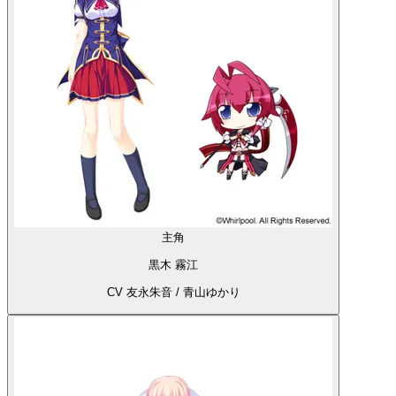
主角
黒木 霧江
CV 友永朱音 / 青山ゆかり