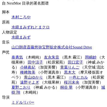
自 NextMoe 目录的署名图谱
脚本
木村ころや
原画
水鏡まみず
れとまクロ
人物设定
水鏡まみず
音乐
山口朗彦
斎藤悠弥
宝野聡史
株式会社Sound Drive
声优
泰勇気
（木崎純）
友永朱音
（黒木 霧江）
岡嶋妙
（大
槻果林）
田中涼子
（松原紫苑）
田口宏子
（神威 みか
る）
小林眞紀
（加賀美響）
青葉りんご
（天空城 流比
寿）
種﨑敦美
（小野瀬真奈）
黒木大
（摩天楼仮面オ
ペラ）
青山ゆかり
（黒木 霧江）
一色ヒカル
（松原紫
苑）
遠野そよぎ
（大槻果林）
桜川未央
（加賀美響）
夏野こおり
（神威 みかる）
桐谷 華
（小野瀬真奈）
城
樹 翔
（木崎純）
导演
ミドルリバー