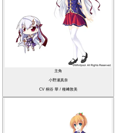
主角
小野瀬真奈
CV 桐谷 華 / 種﨑敦美