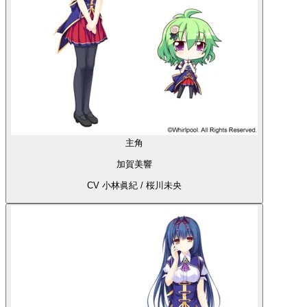
主角
加賀美響
CV 小林眞紀 / 桜川未央