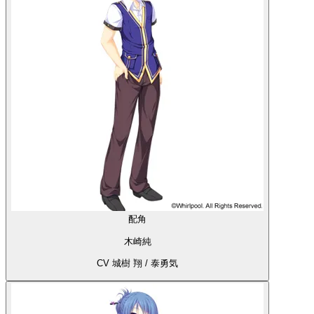
配角
木崎純
CV 城樹 翔 / 泰勇気