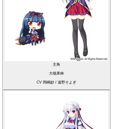
主角
大槻果林
CV 岡嶋妙 / 遠野そよぎ