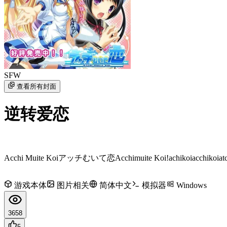
SFW
查看所有封面
逆转爱恋
Acchi Muite Koi
アッチむいて恋
Acchimuite Koi!
achikoi
acchikoi
at
游戏本体
图片相关
简体中文
模拟器
Windows
3658
5