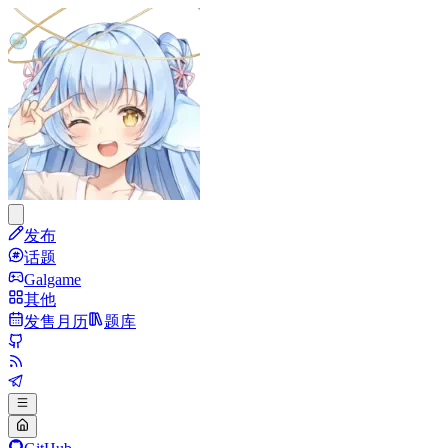
发布
话题
Galgame
其他
发售月历
题库