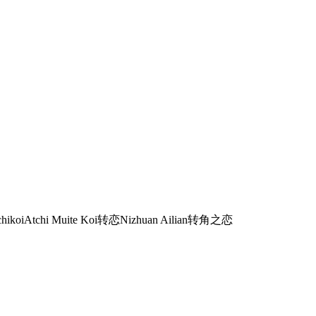
chikoi
Atchi Muite Koi
转恋
Nizhuan Ailian
转角之恋