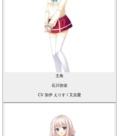
主角
石川弥栄
CV 加伊 えりす / 又吉愛