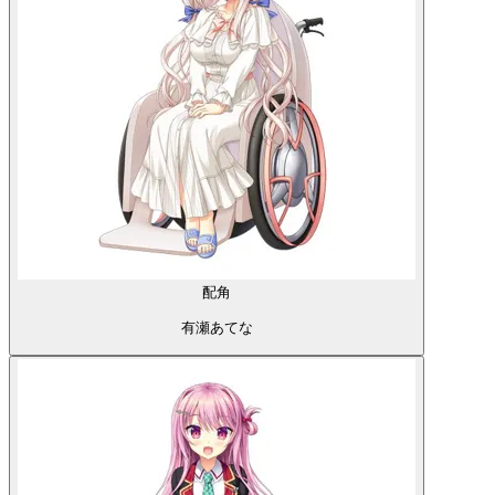
配角
有瀬あてな