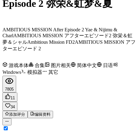
Episode 2 弥荣&虹梦&夏
AMBITIOUS MISSION After Episode 2 Yae & Nijimu &
Charl
AMBITIOUS MISSION アフターエピソード2 弥栄＆虹
夢＆シャル
Ambitious Mission FD2
AMBITIOUS MISSION アフ
ターエピソード 2
游戏本体
合集
图片相关
简体中文
日语
Windows
模拟器
其它
7805
11
34
添加评分
编辑资料