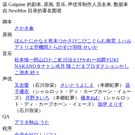
该 Galgame 的剧本, 原画, 音乐, 声优等制作人员名单, 数据来
自 NextMoe 目录的署名图谱
脚本
さかき傘
原画
ほんたにかなえ
有末つかさ
ぴこぴこぐらむ
南雲 ミハル
アトリエ空機関
とらのすけ
羽咲 せいか
音乐
松本慎一郎
山口たこ
虻川治
えびかれー伯爵
YUKI
NAKANO
タナトシ
水月 陵
こだまプロダクション
かし
こ
池木 紗々
声优
又吉愛
（石川弥栄）
さいとうよしえ
（本郷虹夢）
益
子優衣
（シャルロット・ディ・カーブホーン・イェー
ズ）
月野きいろ
（本郷虹夢）
榎本ねむ
（シャルロッ
ト・ディ・カーブホーン・イェーズ）
加伊 えりす
（石川弥栄）
QA
アラタ
秋山 うた
程序
合資会社ワムソフト