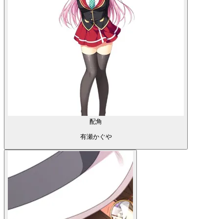
配角
有瀬かぐや