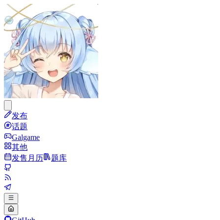
发布
话题
Galgame
其他
发售月历
题库