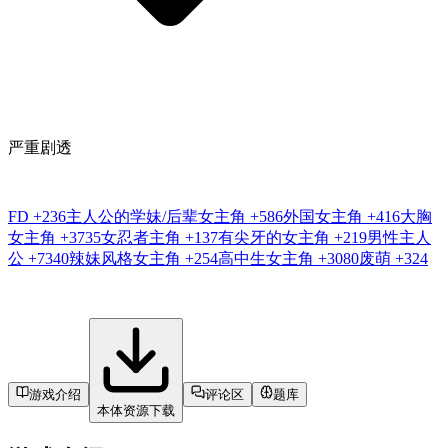
严重剧透
FD
+236
主人公的学妹/后辈女主角
+586
外国女主角
+416
大胸
女主角
+3735
女忍者主角
+137
有尖牙的女主角
+219
男性主人
公
+7340
辣妹风格女主角
+254
高中生女主角
+3080
废萌
+324
游戏介绍
评论区
题库
本体资源下载