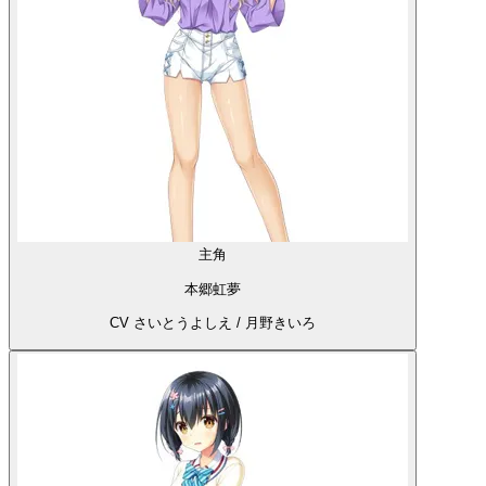
主角
本郷虹夢
CV さいとうよしえ / 月野きいろ