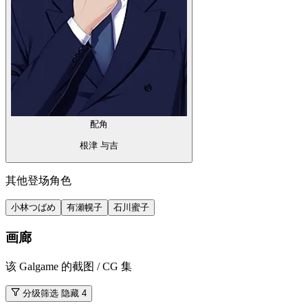
配角
根津 与吉
其他登场角色
小林つばめ
有瀬幌子
石川蜜子
画廊
该 Galgame 的截图 / CG 集
分级筛选
隐藏 4