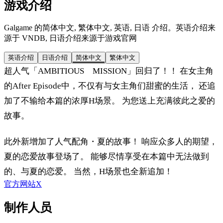
游戏介绍
Galgame 的简体中文, 繁体中文, 英语, 日语 介绍。英语介绍来
源于 VNDB, 日语介绍来源于游戏官网
英语介绍
日语介绍
简体中文
繁体中文
超人气「AMBITIOUS MISSION」回归了！！ 在女主角
的After Episode中，不仅有与女主角们甜蜜的生活， 还追
加了不输给本篇的浓厚H场景。 为您送上充满彼此之爱的
故事。
此外新增加了人气配角・夏的故事！ 响应众多人的期望，
夏的恋爱故事登场了。 能够尽情享受在本篇中无法做到
的、与夏的恋爱。 当然，H场景也全新追加！
官方网站
X
制作人员