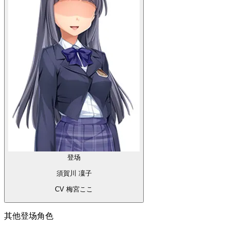
登场
須賀川 凜子
CV 梅宮ここ
其他登场角色