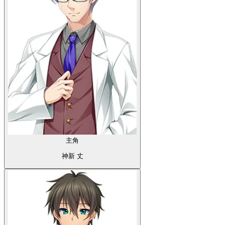
主角
神新 丈