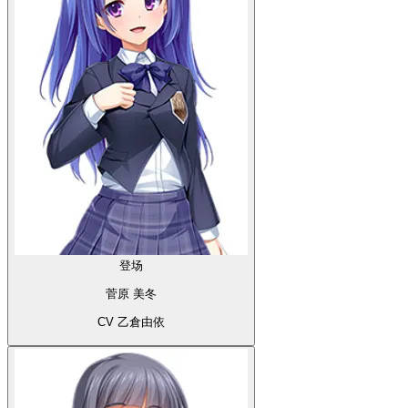
登场
菅原 美冬
CV 乙倉由依