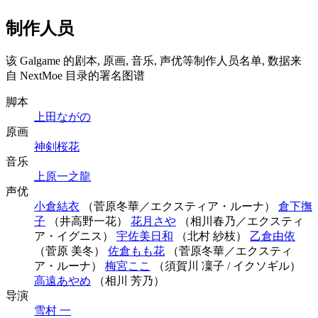
制作人员
该 Galgame 的剧本, 原画, 音乐, 声优等制作人员名单, 数据来
自 NextMoe 目录的署名图谱
脚本
上田ながの
原画
神剣桜花
音乐
上原一之龍
声优
小倉結衣
（菅原冬華／エクスティア・ルーナ）
倉下撫
子
（井高野一花）
花月さや
（相川春乃／エクスティ
ア・イグニス）
宇佐美日和
（北村 紗枝）
乙倉由依
（菅原 美冬）
佐倉もも花
（菅原冬華／エクスティ
ア・ルーナ）
梅宮ここ
（須賀川 凜子 / イクソギル）
高遠あやめ
（相川 芳乃）
导演
雪村 一