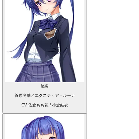
配角
菅原冬華／エクスティア・ルーナ
CV 佐倉もも花 / 小倉結衣