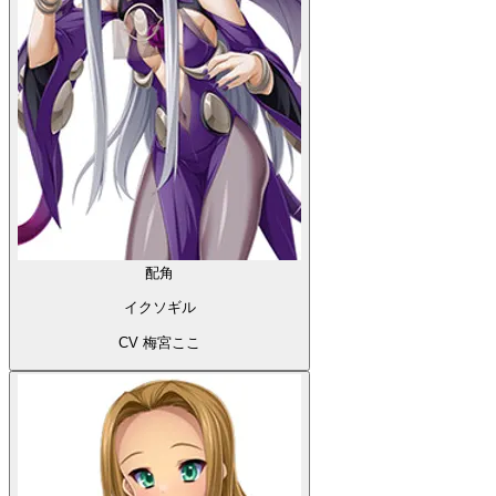
配角
イクソギル
CV 梅宮ここ