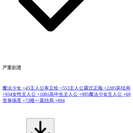
严重剧透
魔法少女
+45
主人公有立绘
+553
主人公露过正脸
+2285
坏结局
+934
女性主人公
+1081
高中生主人公
+995
魔法少女主人公
+69
变身场景
+72
唯一真结局
+694