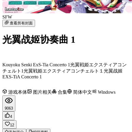
SFW
查看所有封面
光翼战姬协奏曲 1
Kouyoku Senki ExS-Tia Concerto 1
光翼戦姫エクスティアコン
チェルト1
光翼戦姫エクスティアコンチェルト１
光翼战姬
EXS-TiA Concerto 1
游戏本体
图片相关
合集
简体中文
Windows
9063
4
12