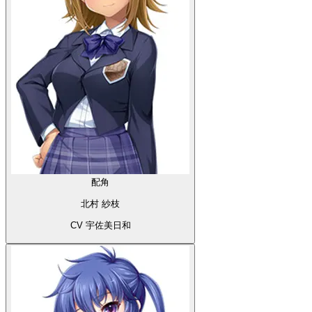
配角
北村 紗枝
CV 宇佐美日和