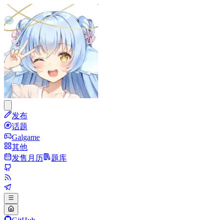
发布
话题
Galgame
其他
发售月历
题库