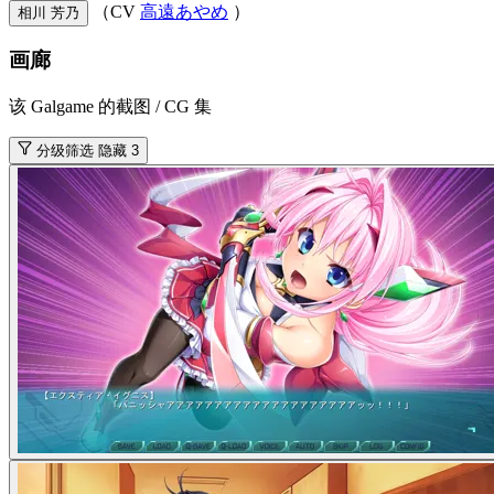
（CV
高遠あやめ
）
相川 芳乃
画廊
该 Galgame 的截图 / CG 集
分级筛选
隐藏 3