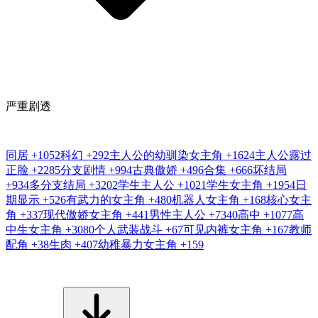
严重剧透
同居
+1052
科幻
+292
主人公的幼驯染女主角
+1624
主人公露过
正脸
+2285
分支剧情
+994
古典傲娇
+496
合集
+666
坏结局
+934
多分支结局
+3202
学生主人公
+1021
学生女主角
+1954
日
期显示
+526
有武力的女主角
+480
机器人女主角
+168
核心女主
角
+337
现代傲娇女主角
+441
男性主人公
+7340
高中
+1077
高
中生女主角
+3080
个人武装战斗
+67
可见内裤女主角
+167
教师
配角
+38
生肉
+407
幼稚暴力女主角
+159