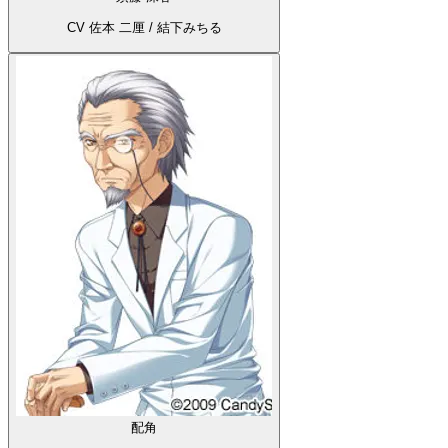
CV 佐本 二厘 / 結下みちる
配角