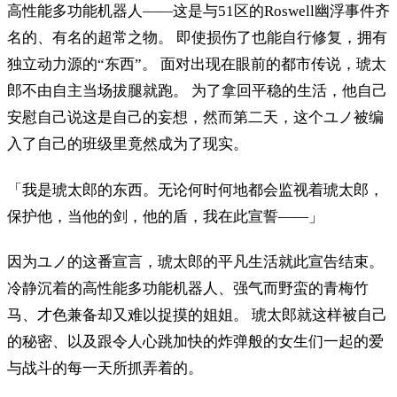
高性能多功能机器人——这是与51区的Roswell幽浮事件齐
名的、有名的超常之物。 即使损伤了也能自行修复，拥有
独立动力源的“东西”。 面对出现在眼前的都市传说，琥太
郎不由自主当场拔腿就跑。 为了拿回平稳的生活，他自己
安慰自己说这是自己的妄想，然而第二天，这个ユノ被编
入了自己的班级里竟然成为了现实。
「我是琥太郎的东西。无论何时何地都会监视着琥太郎，
保护他，当他的剑，他的盾，我在此宣誓——」
因为ユノ的这番宣言，琥太郎的平凡生活就此宣告结束。
冷静沉着的高性能多功能机器人、强气而野蛮的青梅竹
马、才色兼备却又难以捉摸的姐姐。 琥太郎就这样被自己
的秘密、以及跟令人心跳加快的炸弹般的女生们一起的爱
与战斗的每一天所抓弄着的。