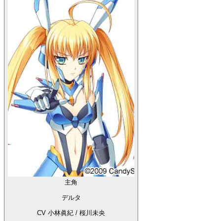
主角
デルタ
CV 小林眞紀 / 桜川未央