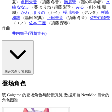
夏）
眞田朱音
（須藤 冬音）
胸肩腎
（謎の科学者）
水
純 なな歩
（葵 まりね / 須藤 彩季）
みる
（剣ヶ峰 珊
瑚）
かわしまりの
（カイ）
桜川未央
（デルタ）
杉崎
和哉
（黒田 宏典）
上田朱音
（須藤 冬音）
佐野由綺奈
（ユノ）
佐本 二厘
（須藤 深春）
作曲
井内舞子(羽越実有)
展开其余 8 项职位
登场角色
该 Galgame 的登场角色与配音演员, 数据来自 NextMoe 目录的
角色图谱