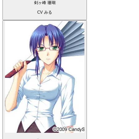
剣ヶ峰 珊瑚
CV みる