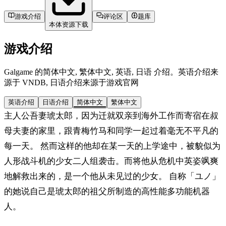
游戏介绍
评论区
题库
本体资源下载
游戏介绍
Galgame 的简体中文, 繁体中文, 英语, 日语 介绍。英语介绍来
源于 VNDB, 日语介绍来源于游戏官网
英语介绍
日语介绍
简体中文
繁体中文
主人公吾妻琥太郎，因为迁就双亲到海外工作而寄宿在叔
母夫妻的家里，跟青梅竹马和同学一起过着毫无不平凡的
每一天。 然而这样的他却在某一天的上学途中，被貌似为
人形战斗机的少女二人组袭击。而将他从危机中英姿飒爽
地解救出来的，是一个他从未见过的少女。 自称「ユノ」
的她说自己是琥太郎的祖父所制造的高性能多功能机器
人。