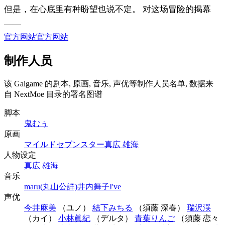
但是，在心底里有种盼望也说不定。 对这场冒险的揭幕
——
官方网站
官方网站
制作人员
该 Galgame 的剧本, 原画, 音乐, 声优等制作人员名单, 数据来
自 NextMoe 目录的署名图谱
脚本
鬼むぅ
原画
マイルドセブンスター
真広 雄海
人物设定
真広 雄海
音乐
maru(丸山公詳)
井内舞子
I've
声优
今井麻美
（ユノ）
結下みちる
（須藤 深春）
瑞沢渓
（カイ）
小林眞紀
（デルタ）
青葉りんご
（須藤 恋々