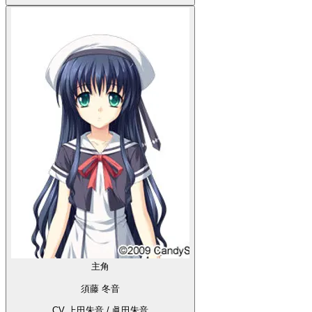
主角
須藤 冬音
CV 上田朱音 / 眞田朱音