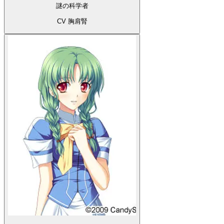
謎の科学者
CV 胸肩腎