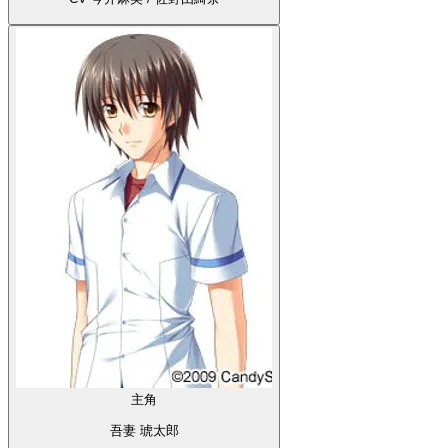
主角
吾妻 琥太郎