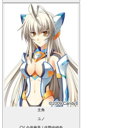
主角
ユノ
CV 今井麻美 / 佐野由綺奈