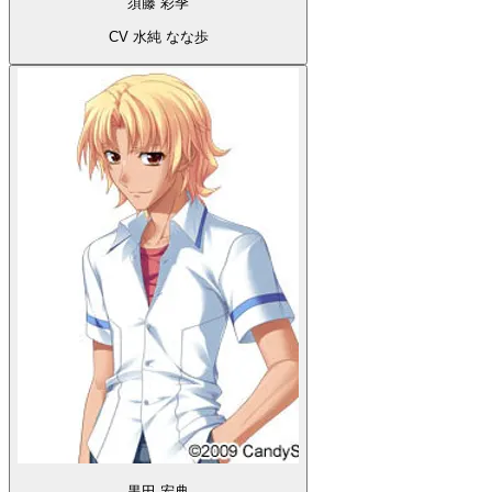
須藤 彩季
CV 水純 なな歩
黒田 宏典