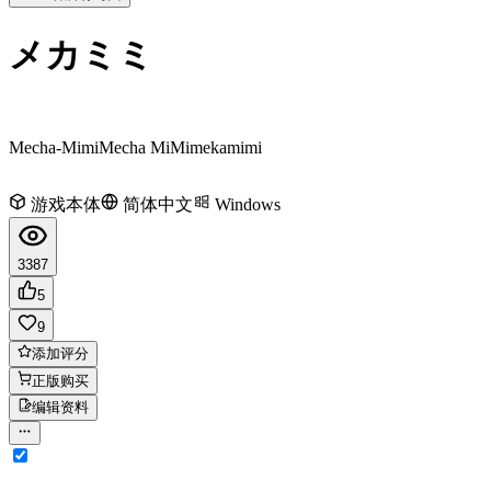
メカミミ
Mecha-Mimi
Mecha MiMi
mekamimi
游戏本体
简体中文
Windows
3387
5
9
添加评分
正版购买
编辑资料