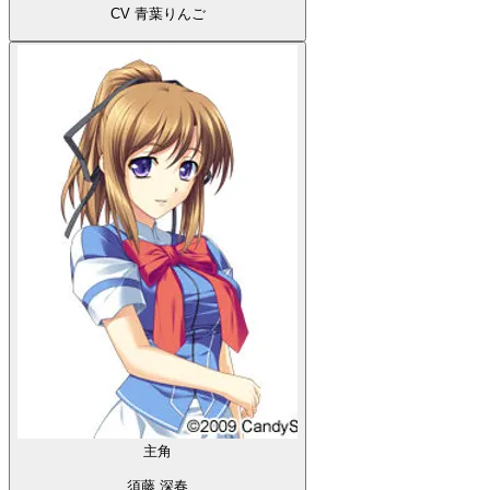
CV 青葉りんご
主角
須藤 深春