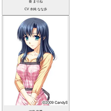
葵 まりね
CV 水純 なな歩