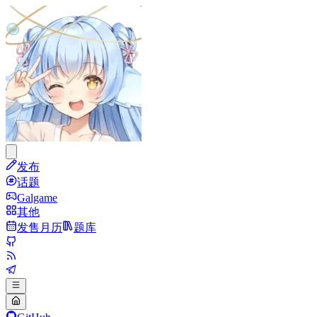
发布
话题
Galgame
其他
发售月历
题库