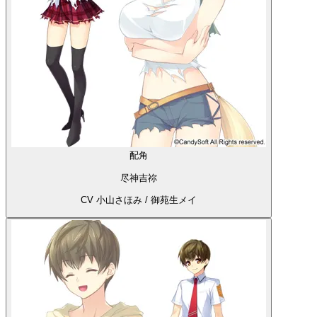
配角
尽神吉祢
CV 小山さほみ / 御苑生メイ