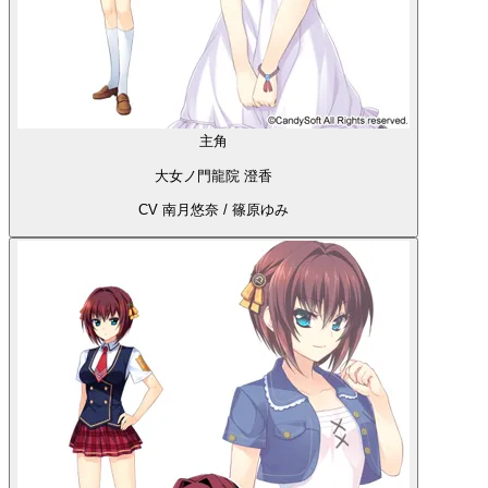
主角
大女ノ門龍院 澄香
CV 南月悠奈 / 篠原ゆみ