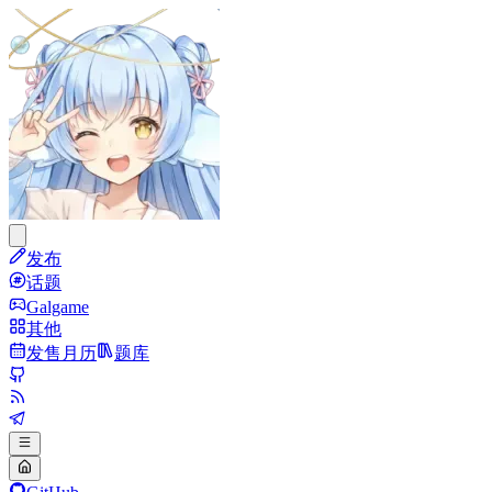
发布
话题
Galgame
其他
发售月历
题库