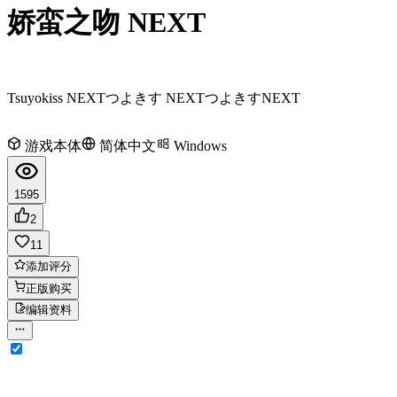
娇蛮之吻 NEXT
Tsuyokiss NEXT
つよきす NEXT
つよきすNEXT
游戏本体
简体中文
Windows
1595
2
11
添加评分
正版购买
编辑资料