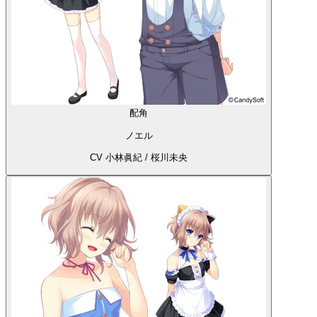
配角
ノエル
CV 小林眞紀 / 桜川未央