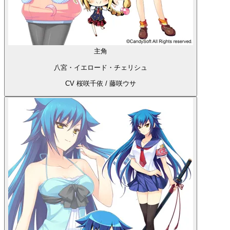
主角
八宮・イエロード・チェリシュ
CV 桜咲千依 / 藤咲ウサ