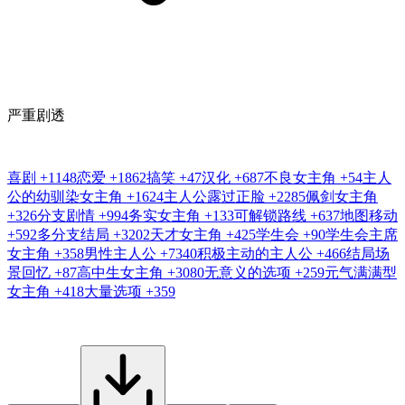
严重剧透
喜剧
+1148
恋爱
+1862
搞笑
+47
汉化
+687
不良女主角
+54
主人
公的幼驯染女主角
+1624
主人公露过正脸
+2285
佩剑女主角
+326
分支剧情
+994
务实女主角
+133
可解锁路线
+637
地图移动
+592
多分支结局
+3202
天才女主角
+425
学生会
+90
学生会主席
女主角
+358
男性主人公
+7340
积极主动的主人公
+466
结局场
景回忆
+87
高中生女主角
+3080
无意义的选项
+259
元气满满型
女主角
+418
大量选项
+359