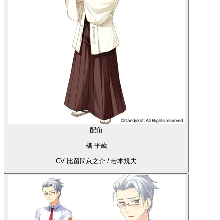
配角
橘 平蔵
CV 比留間京之介 / 若本規夫