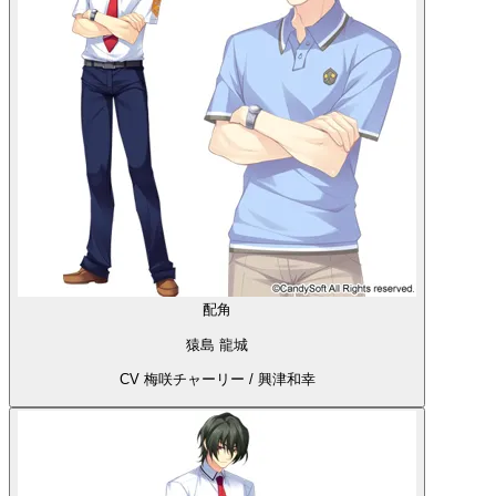
配角
猿島 龍城
CV 梅咲チャーリー / 興津和幸