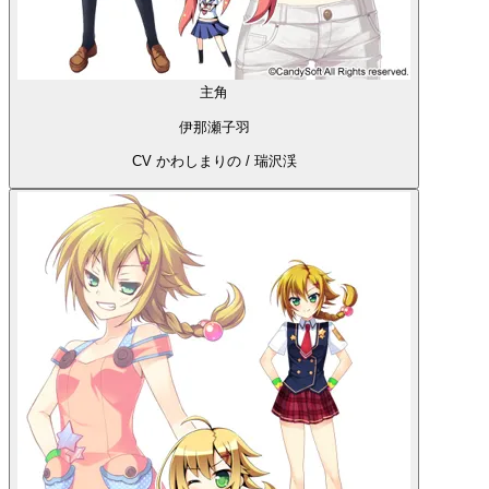
主角
伊那瀬子羽
CV かわしまりの / 瑞沢渓