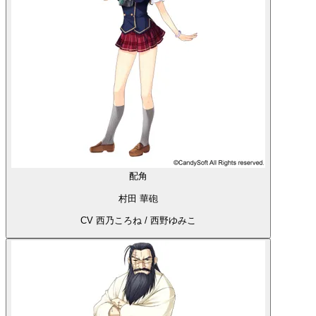
配角
村田 華砲
CV 西乃ころね / 西野ゆみこ