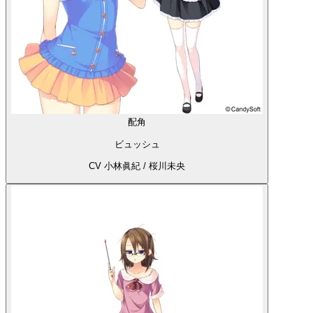
配角
ビュッシュ
CV 小林眞紀 / 桜川未央