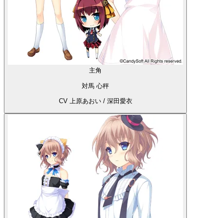
主角
対馬 心秤
CV 上原あおい / 深田愛衣