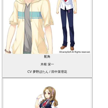
配角
木根 栄一
CV 夢野ぼたん / 田中茉理花