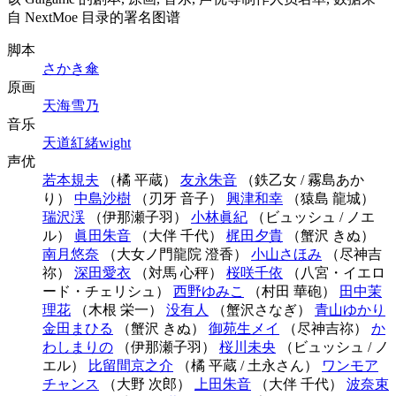
自 NextMoe 目录的署名图谱
脚本
さかき傘
原画
天海雪乃
音乐
天道紅緒
wight
声优
若本規夫
（橘 平蔵）
友永朱音
（鉄乙女 / 霧島あか
り）
中島沙樹
（刃牙 音子）
興津和幸
（猿島 龍城）
瑞沢渓
（伊那瀬子羽）
小林眞紀
（ビュッシュ / ノエ
ル）
眞田朱音
（大伴 千代）
梶田夕貴
（蟹沢 きぬ）
南月悠奈
（大女ノ門龍院 澄香）
小山さほみ
（尽神吉
祢）
深田愛衣
（対馬 心秤）
桜咲千依
（八宮・イエロ
ード・チェリシュ）
西野ゆみこ
（村田 華砲）
田中茉
理花
（木根 栄一）
没有人
（蟹沢さなぎ）
青山ゆかり
金田まひる
（蟹沢 きぬ）
御苑生メイ
（尽神吉祢）
か
わしまりの
（伊那瀬子羽）
桜川未央
（ビュッシュ / ノ
エル）
比留間京之介
（橘 平蔵 / 土永さん）
ワンモア
チャンス
（大野 次郎）
上田朱音
（大伴 千代）
波奈束