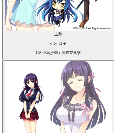
主角
刃牙 音子
CV 中島沙樹 / 波奈束風景