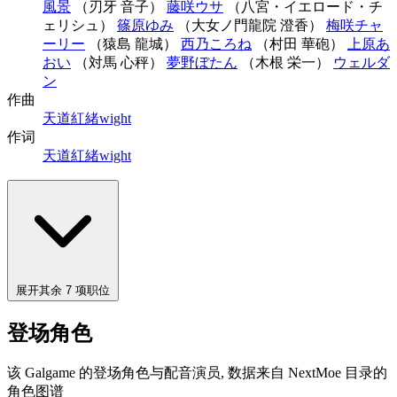
風景
（刃牙 音子）
藤咲ウサ
（八宮・イエロード・チ
ェリシュ）
篠原ゆみ
（大女ノ門龍院 澄香）
梅咲チャ
ーリー
（猿島 龍城）
西乃ころね
（村田 華砲）
上原あ
おい
（対馬 心秤）
夢野ぼたん
（木根 栄一）
ウェルダ
ン
作曲
天道紅緒
wight
作词
天道紅緒
wight
展开其余 7 项职位
登场角色
该 Galgame 的登场角色与配音演员, 数据来自 NextMoe 目录的
角色图谱