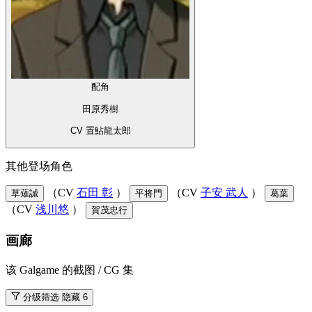
配角
田原秀樹
CV 置鮎龍太郎
其他登场角色
（CV
石田 彰
）
（CV
子安 武人
）
草薙誠
平将門
葛葉
（CV
浅川悠
）
賀茂忠行
画廊
该 Galgame 的截图 / CG 集
分级筛选
隐藏 6