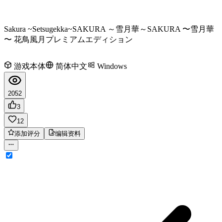
Sakura ~Setsugekka~
SAKURA ～雪月華～
SAKURA 〜雪月華
〜 花鳥風月プレミアムエディション
游戏本体
简体中文
Windows
2052
3
12
添加评分
编辑资料