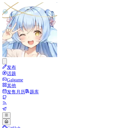
发布
话题
Galgame
其他
发售月历
题库