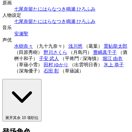
原画
七尾奈留
たにはらなつき
鳴瀬 ひろふみ
人物设定
七尾奈留
たにはらなつき
鳴瀬 ひろふみ
音乐
安瀬聖
声优
水樹奈々
（九十九奈々）
浅川悠
（葛葉）
置鮎龍太郎
（田原秀樹）
野川さくら
（月島円）
豊嶋真千子
（酒
桝十和子）
子安 武人
（平将門 / 深海慎）
堀江 由衣
（草薙小雪）
田村 ゆかり
（出雲明日香）
氷上 恭子
（深海優子）
石田 彰
（草薙誠）
展开其余 10 项职位
登场角色