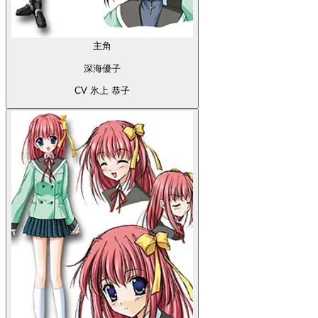
主角
深海優子
CV 氷上 恭子