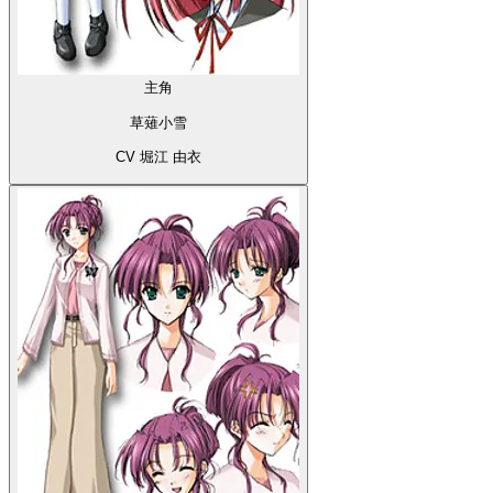
主角
草薙小雪
CV 堀江 由衣