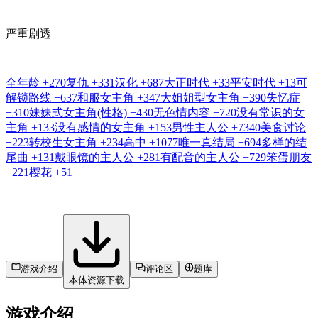
严重剧透
全年龄
+270
复仇
+331
汉化
+687
大正时代
+33
平安时代
+13
可
解锁路线
+637
和服女主角
+347
大姐姐型女主角
+390
失忆症
+310
妹妹式女主角(性格)
+430
无色情内容
+720
没有常识的女
主角
+133
没有感情的女主角
+153
男性主人公
+7340
美食讨论
+223
转校生女主角
+234
高中
+1077
唯一真结局
+694
多样的结
尾曲
+131
戴眼镜的主人公
+281
有配音的主人公
+729
笨蛋朋友
+221
樱花
+51
游戏介绍
评论区
题库
本体资源下载
游戏介绍