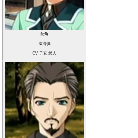
配角
深海慎
CV 子安 武人