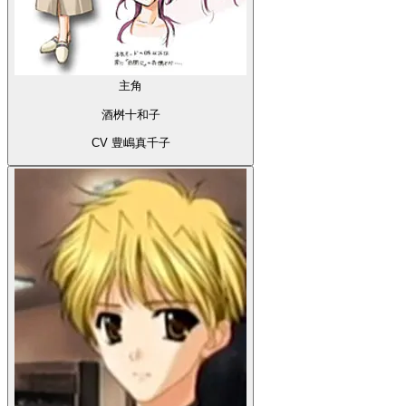
主角
酒桝十和子
CV 豊嶋真千子