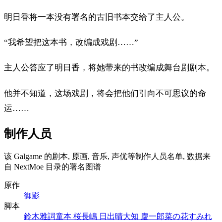
明日香将一本没有署名的古旧书本交给了主人公。
“我希望把这本书，改编成戏剧……”
主人公答应了明日香，将她带来的书改编成舞台剧剧本。
他并不知道，这场戏剧，将会把他们引向不可思议的命
运……
制作人员
该 Galgame 的剧本, 原画, 音乐, 声优等制作人员名单, 数据来
自 NextMoe 目录的署名图谱
原作
御影
脚本
鈴木雅詞
童本 桜
長嶋 日出晴
大知 慶一郎
菜の花すみれ