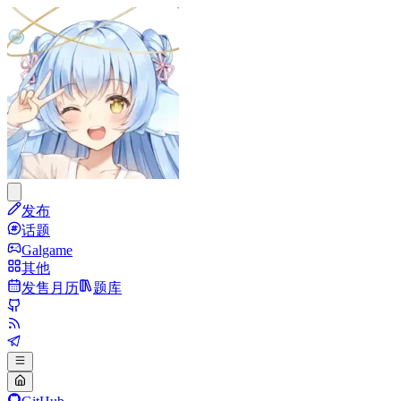
发布
话题
Galgame
其他
发售月历
题库