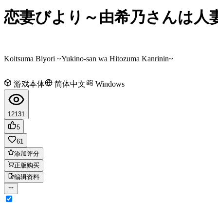
恋妻びより～由希乃さんは人
Koitsuma Biyori ~Yukino-san wa Hitozuma Kanrinin~
游戏本体
简体中文
Windows
12131
5
61
添加评分
正版购买
编辑资料