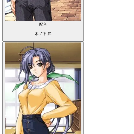
配角
木ノ下 昇