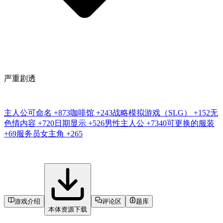
严重剧透
主人公可命名
+873
咖啡馆
+243
战略模拟游戏（SLG）
+152
无
色情内容
+720
日期显示
+526
男性主人公
+7340
可更换的服装
+69
服务员女主角
+265
游戏介绍
评论区
题库
本体资源下载