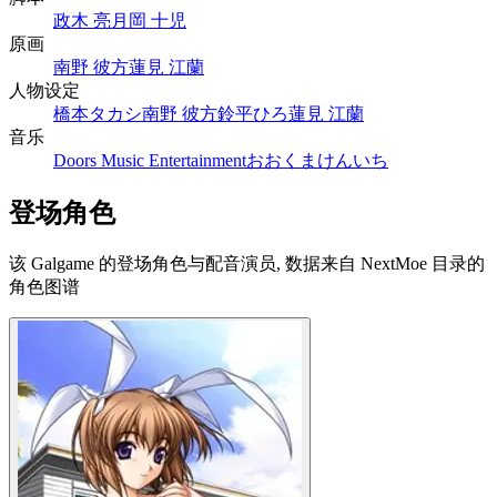
政木 亮
月岡 十児
原画
南野 彼方
蓮見 江蘭
人物设定
橋本タカシ
南野 彼方
鈴平ひろ
蓮見 江蘭
音乐
Doors Music Entertainment
おおくまけんいち
登场角色
该 Galgame 的登场角色与配音演员, 数据来自 NextMoe 目录的
角色图谱