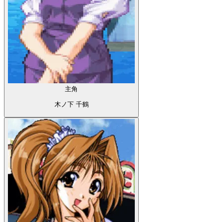
主角
木ノ下 千鶴