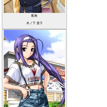
配角
木ノ下 貴子