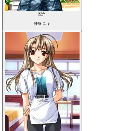
配角
神塚 ユキ