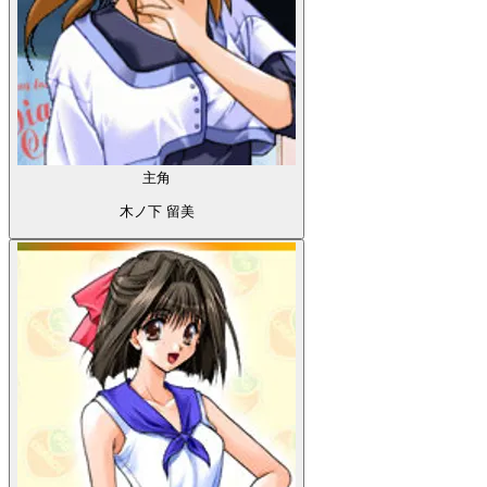
主角
木ノ下 留美