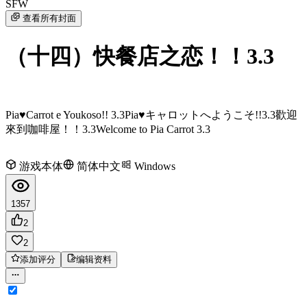
SFW
查看所有封面
（十四）快餐店之恋！！3.3
Pia♥Carrot e Youkoso!! 3.3
Pia♥キャロットへようこそ!!3.3
歡迎
來到咖啡屋！！3.3
Welcome to Pia Carrot 3.3
游戏本体
简体中文
Windows
1357
2
2
添加评分
编辑资料