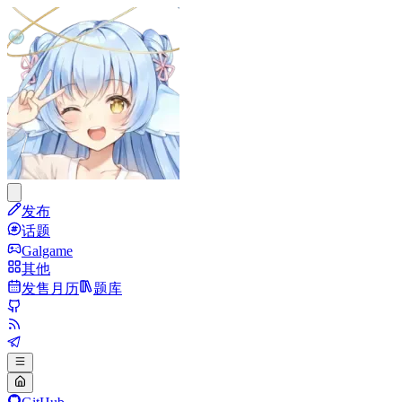
发布
话题
Galgame
其他
发售月历
题库