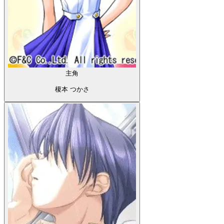
主角
榎本 つかさ