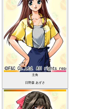
主角
日野森 あずさ