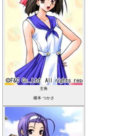
主角
榎本 つかさ