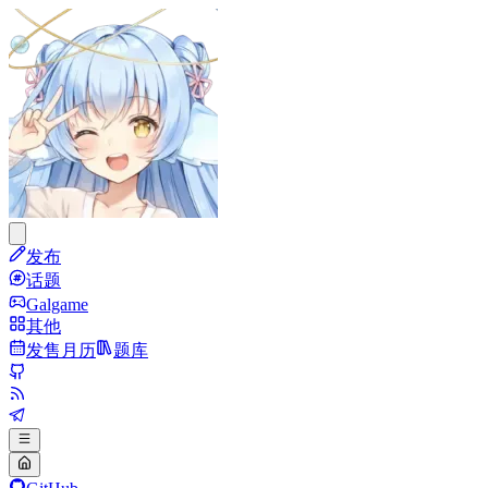
发布
话题
Galgame
其他
发售月历
题库