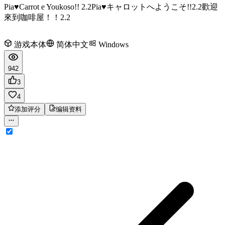
Pia♥Carrot e Youkoso!! 2.2
Pia♥キャロットへようこそ!!2.2
歡迎
來到咖啡屋！！2.2
游戏本体
简体中文
Windows
942
3
4
添加评分
编辑资料