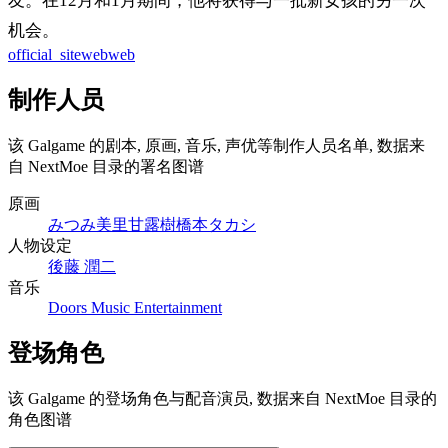
友。在12月和1月期间，他将获得与一批新女孩的另一次
机会。
official_site
web
web
制作人员
该 Galgame 的剧本, 原画, 音乐, 声优等制作人员名单, 数据来
自 NextMoe 目录的署名图谱
原画
みつみ美里
甘露樹
橋本タカシ
人物设定
後藤 潤二
音乐
Doors Music Entertainment
登场角色
该 Galgame 的登场角色与配音演员, 数据来自 NextMoe 目录的
角色图谱