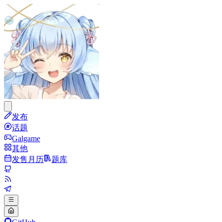
发布
话题
Galgame
其他
发售月历
题库