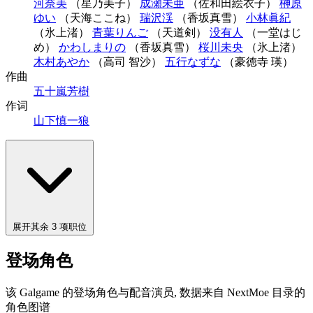
河奈美
（星乃美子）
成瀬未亜
（佐和田絵衣子）
榊原
ゆい
（天海ここね）
瑞沢渓
（香坂真雪）
小林眞紀
（氷上渚）
青葉りんご
（天道剣）
没有人
（一堂はじ
め）
かわしまりの
（香坂真雪）
桜川未央
（氷上渚）
木村あやか
（高司 智沙）
五行なずな
（豪徳寺 瑛）
作曲
五十嵐芳樹
作词
山下慎一狼
展开其余 3 项职位
登场角色
该 Galgame 的登场角色与配音演员, 数据来自 NextMoe 目录的
角色图谱