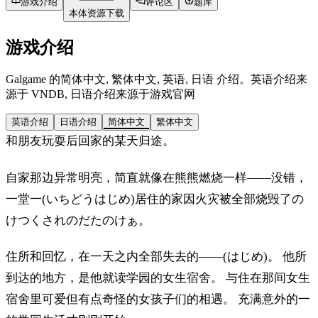
游戏介绍
评论区
题库
本体资源下载
游戏介绍
Galgame 的简体中文, 繁体中文, 英语, 日语 介绍。英语介绍来
源于 VNDB, 日语介绍来源于游戏官网
英语介绍
日语介绍
简体中文
繁体中文
和朋友玩耍后回家的某天归途。
自家那边异常明亮，简直就像在熊熊燃烧一样——没错，
一堂一(いちどうはじめ)居住的家因火灾被全部烧毁了の
けつくされのだたのけぁ。
住所和回忆，在一天之内全部失去的——(はじめ)。 他所
到达的地方，是他就读学园的女生宿舍。 与住在那间女生
宿舍里可爱但有点奇怪的女孩子们的相遇。 充满意外的一