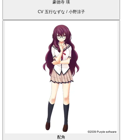
豪徳寺 瑛
CV 五行なずな / 小野涼子
配角