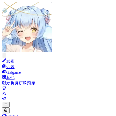
发布
话题
Galgame
其他
发售月历
题库