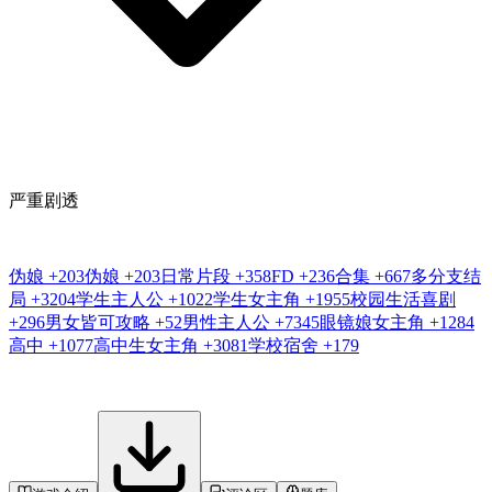
严重剧透
伪娘
+203
伪娘
+203
日常片段
+358
FD
+236
合集
+667
多分支结
局
+3204
学生主人公
+1022
学生女主角
+1955
校园生活喜剧
+296
男女皆可攻略
+52
男性主人公
+7345
眼镜娘女主角
+1284
高中
+1077
高中生女主角
+3081
学校宿舍
+179