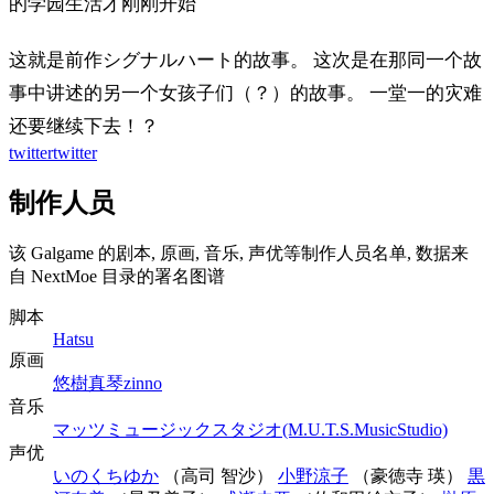
的学园生活才刚刚开始
这就是前作シグナルハート的故事。 这次是在那同一个故
事中讲述的另一个女孩子们（？）的故事。 一堂一的灾难
还要继续下去！？
twitter
twitter
制作人员
该 Galgame 的剧本, 原画, 音乐, 声优等制作人员名单, 数据来
自 NextMoe 目录的署名图谱
脚本
Hatsu
原画
悠樹真琴
zinno
音乐
マッツミュージックスタジオ(M.U.T.S.MusicStudio)
声优
いのくちゆか
（高司 智沙）
小野涼子
（豪徳寺 瑛）
黒