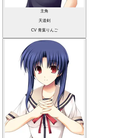
主角
天道剣
CV 青葉りんご