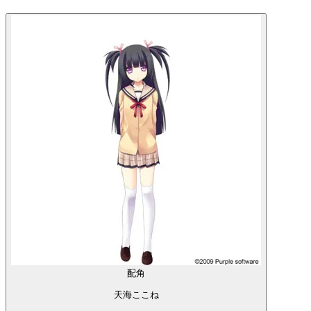
配角
天海ここね