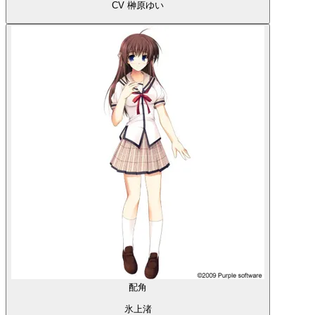
CV 榊原ゆい
配角
氷上渚