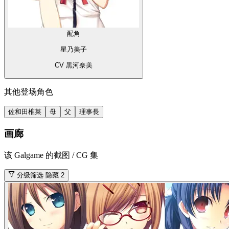
配角
星乃美子
CV 黒河奈美
其他登场角色
佐和田椎菜
母
父
理事長
画廊
该 Galgame 的截图 / CG 集
分级筛选
隐藏 2