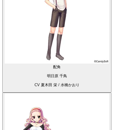
配角
明日原 千鳥
CV 夏木田 栄 / 水橋かおり