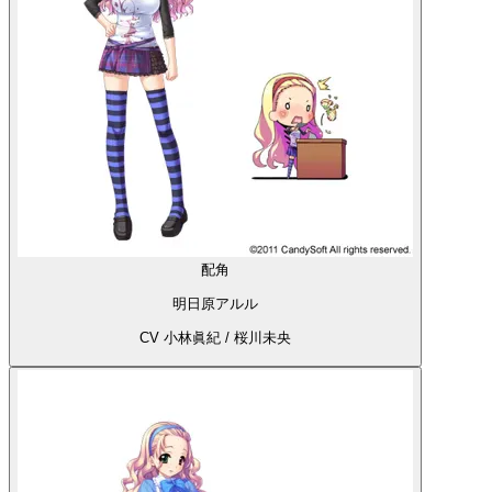
配角
明日原アルル
CV 小林眞紀 / 桜川未央