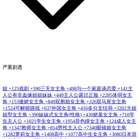
严重剧透
姐
+125
戏剧
+590
三无女主角
+498
与一个家庭谈恋爱
+141
主
人公有非血缘姐姐妹妹
+449
主人公露过正脸
+2285
体弱女主
角
+153
傲娇女主角
+849
双胞胎女主角
+326
双马尾女主角
+1524
可解锁路线
+637
外国女主角
+416
多分支结局
+3202
大姐
姐型女主角
+390
妹妹式女主角(性格)
+430
娇羞女主角
+710
学
生主人公
+1021
学生女主角
+1954
异色瞳女主角
+124
成人女主
角
+1347
教师女主角
+814
男性主人公
+7340
眼镜娘女主角
+1282
萝莉女主角
+1408
高中
+1077
高中生女主角
+3080
日本混