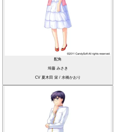
配角
埠藤 みさき
CV 夏木田 栄 / 水橋かおり