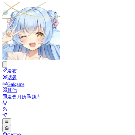
发布
话题
Galgame
其他
发售月历
题库