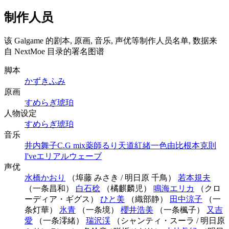
制作人员
该 Galgame 的剧本, 原画, 音乐, 声优等制作人员名单, 数据来
自 NextMoe 目录的署名图谱
脚本
かずきふみ
原画
すめらぎ琥珀
人物设定
すめらぎ琥珀
音乐
井内舞子
C.G mix
薬師るり
天道紅緒
一色由比
根本克則
I've
エリアルウェーブ
声优
水橋かおり
（埠藤 みさき / 明日原 千鳥）
若本規夫
（一条昌和）
白石稔
（橘麒麟児）
鳴海エリカ
（クロ
ーディア・ギグス）
ひと美
（織部静）
田中涼子
（一
条灯華）
氷青
（一条境）
櫻井浩美
（一条楓子）
又吉
愛
（一条澪緒）
瑞沢渓
（シャンティ・スーラ / 明日原