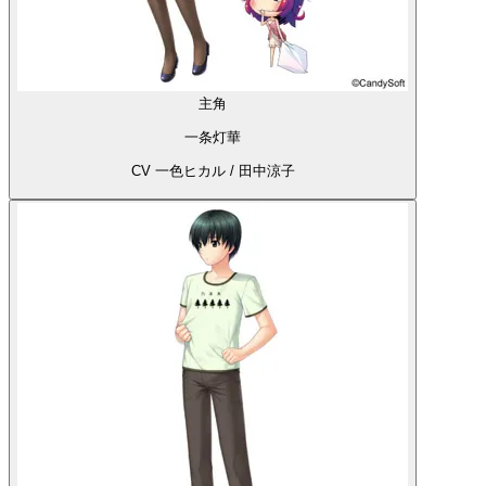
主角
一条灯華
CV 一色ヒカル / 田中涼子