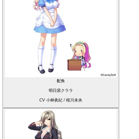
配角
明日原クララ
CV 小林眞紀 / 桜川未央