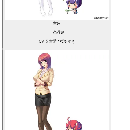
主角
一条澪緒
CV 又吉愛 / 桜あずき