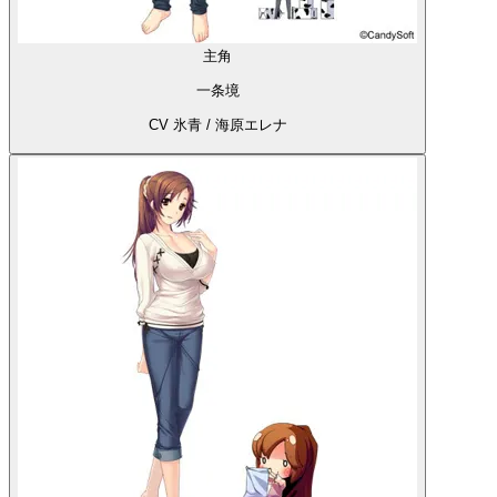
主角
一条境
CV 氷青 / 海原エレナ