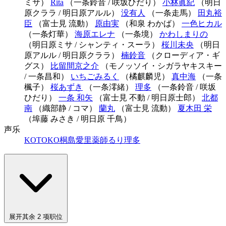
ミサ）
Rita
（一条鈴音 / 咲坂ひだり）
小林眞紀
（明日
原クララ / 明日原アルル）
没有人
（一条走馬）
田丸裕
臣
（富士見 流動）
原由実
（和泉 わかば）
一色ヒカル
（一条灯華）
海原エレナ
（一条境）
かわしまりの
（明日原ミサ / シャンティ・スーラ）
桜川未央
（明日
原アルル / 明日原クララ）
楠鈴音
（クローディア・ギ
グス）
比留間京之介
（モノッソイ・シガラヤキスキー
/ 一条昌和）
いちごみるく
（橘麒麟児）
真中海
（一条
楓子）
桜あずき
（一条澪緒）
理多
（一条鈴音 / 咲坂
ひだり）
一条 和矢
（富士見 不動 / 明日原士郎）
北都
南
（織部静 / コマ）
蘭丸
（富士見 流動）
夏木田 栄
（埠藤 みさき / 明日原 千鳥）
声乐
KOTOKO
桐島愛里
薬師るり
理多
展开其余 2 项职位