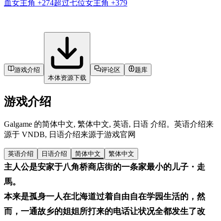
血女主角
+274
超过七位女主角
+379
游戏介绍
评论区
题库
本体资源下载
游戏介绍
Galgame 的简体中文, 繁体中文, 英语, 日语 介绍。英语介绍来
源于 VNDB, 日语介绍来源于游戏官网
英语介绍
日语介绍
简体中文
繁体中文
主人公是安家于八角桥商店街的一条家最小的儿子・走
馬。
本来是孤身一人在北海道过着自由自在学园生活的，然
而，一通故乡的姐姐所打来的电话让状况全都发生了改