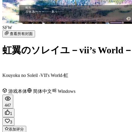
SFW
查看所有封面
虹翼のソレイユ－vii’s World
Kouyoku no Soleil -VII's World-
虹
游戏本体
简体中文
Windows
447
1
3
添加评分