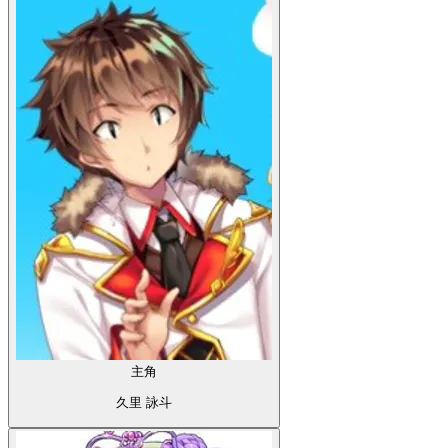
主角
久里 詠斗