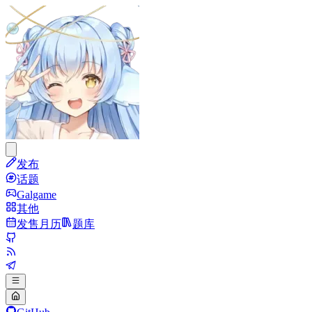
发布
话题
Galgame
其他
发售月历
题库