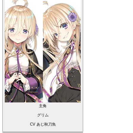
主角
グリム
CV あじ秋刀魚