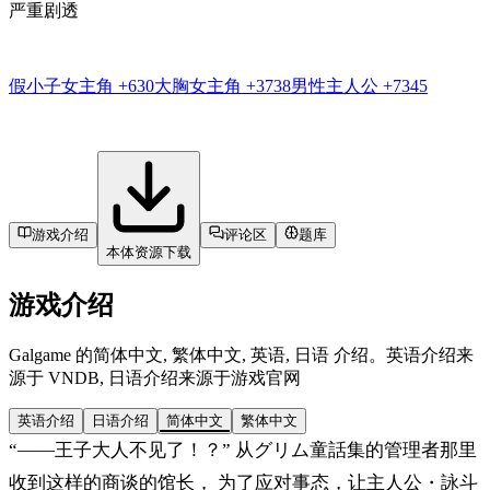
严重剧透
假小子女主角
+630
大胸女主角
+3738
男性主人公
+7345
游戏介绍
评论区
题库
本体资源下载
游戏介绍
Galgame 的简体中文, 繁体中文, 英语, 日语 介绍。英语介绍来
源于 VNDB, 日语介绍来源于游戏官网
英语介绍
日语介绍
简体中文
繁体中文
“——王子大人不见了！？” 从グリム童話集的管理者那里
收到这样的商谈的馆长， 为了应对事态，让主人公・詠斗