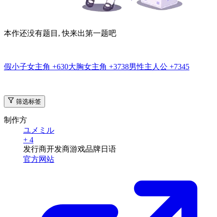
本作还没有题目, 快来出第一题吧
假小子女主角
+630
大胸女主角
+3738
男性主人公
+7345
筛选标签
制作方
ユメミル
+ 4
发行商
开发商
游戏品牌
日语
官方网站