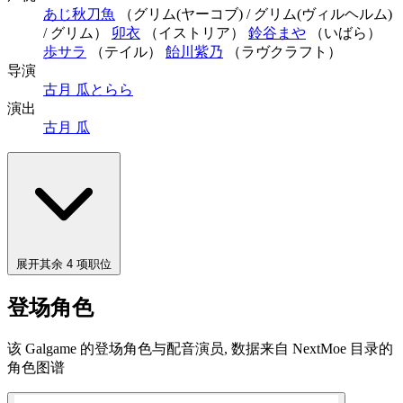
あじ秋刀魚
（グリム(ヤーコブ) / グリム(ヴィルヘルム)
/ グリム）
卯衣
（イストリア）
鈴谷まや
（いばら）
歩サラ
（テイル）
飴川紫乃
（ラヴクラフト）
导演
古月 瓜
とらら
演出
古月 瓜
展开其余 4 项职位
登场角色
该 Galgame 的登场角色与配音演员, 数据来自 NextMoe 目录的
角色图谱