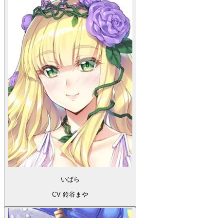
いばら
CV 鈴谷まや