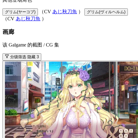
（CV
あじ秋刀魚
）
グリム(ヤーコブ)
グリム(ヴィルヘルム)
（CV
あじ秋刀魚
）
画廊
该 Galgame 的截图 / CG 集
分级筛选
隐藏 3