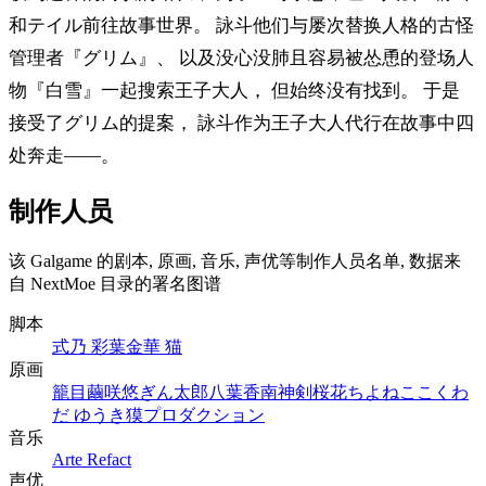
和テイル前往故事世界。 詠斗他们与屡次替换人格的古怪
管理者『グリム』、 以及没心没肺且容易被怂恿的登场人
物『白雪』一起搜索王子大人， 但始终没有找到。 于是
接受了グリム的提案， 詠斗作为王子大人代行在故事中四
处奔走——。
制作人员
该 Galgame 的剧本, 原画, 音乐, 声优等制作人员名单, 数据来
自 NextMoe 目录的署名图谱
脚本
式乃 彩葉
金華 猫
原画
籠目
繭咲悠
ぎん太郎
八葉香南
神剣桜花
ちよねここ
くわ
だ ゆうき
獏プロダクション
音乐
Arte Refact
声优