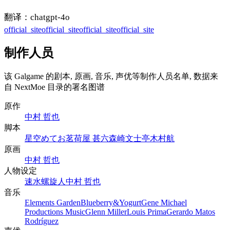
翻译：chatgpt-4o
official_site
official_site
official_site
official_site
制作人员
该 Galgame 的剧本, 原画, 音乐, 声优等制作人员名单, 数据来
自 NextMoe 目录的署名图谱
原作
中村 哲也
脚本
星空めてお
茗荷屋 甚六
森崎文士亭
木村航
原画
中村 哲也
人物设定
速水螺旋人
中村 哲也
音乐
Elements Garden
Blueberry&Yogurt
Gene Michael
Productions Music
Glenn Miller
Louis Prima
Gerardo Matos
Rodríguez