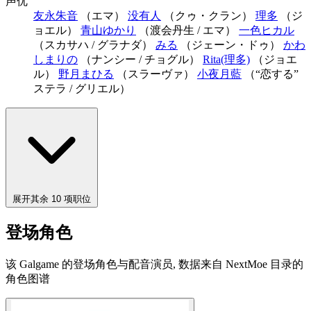
声优
友永朱音
（エマ）
没有人
（クゥ・クラン）
理多
（ジ
ョエル）
青山ゆかり
（渡会丹生 / エマ）
一色ヒカル
（スカサハ / グラナダ）
みる
（ジェーン・ドゥ）
かわ
しまりの
（ナンシー / チョグル）
Rita(理多)
（ジョエ
ル）
野月まひる
（スラーヴァ）
小夜月藍
（“恋する”
ステラ / グリエル）
展开其余 10 项职位
登场角色
该 Galgame 的登场角色与配音演员, 数据来自 NextMoe 目录的
角色图谱