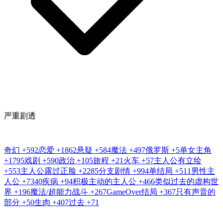
严重剧透
奇幻
+592
恋爱
+1862
悬疑
+584
魔法
+497
俄罗斯
+5
单女主角
+1795
戏剧
+590
政治
+105
旅程
+21
火车
+57
主人公有立绘
+553
主人公露过正脸
+2285
分支剧情
+994
单结局
+511
男性主
人公
+7340
疾病
+94
积极主动的主人公
+466
类似过去的虚构世
界
+196
魔法/超能力战斗
+267
GameOver结局
+367
只有声音的
部分
+50
生肉
+407
过去
+71