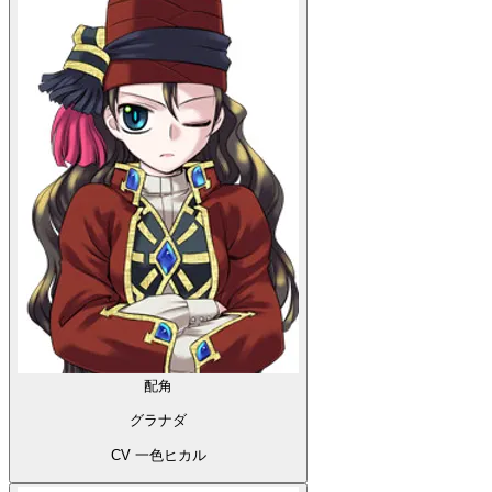
配角
グラナダ
CV 一色ヒカル