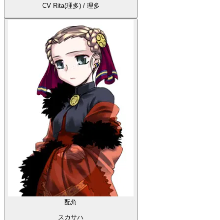
CV Rita(理多) / 理多
配角
スカサハ