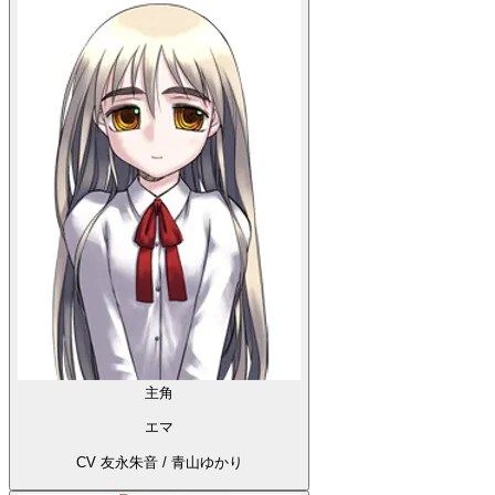
主角
エマ
CV 友永朱音 / 青山ゆかり