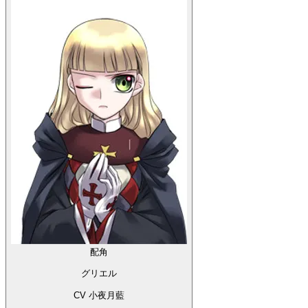
配角
グリエル
CV 小夜月藍