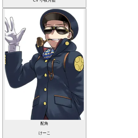
CV 小夜月藍
配角
けーこ