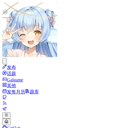
发布
话题
Galgame
其他
发售月历
题库