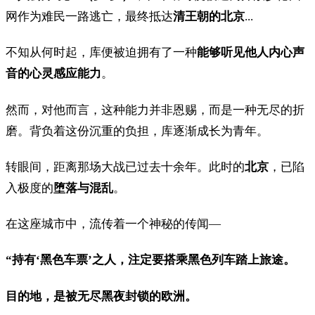
网作为难民一路逃亡，最终抵达
清王朝的北京
...
不知从何时起，库便被迫拥有了一种
能够听见他人内心声
音的心灵感应能力
。
然而，对他而言，这种能力并非恩赐，而是一种无尽的折
磨。背负着这份沉重的负担，库逐渐成长为青年。
转眼间，距离那场大战已过去十余年。此时的
北京
，已陷
入极度的
堕落与混乱
。
在这座城市中，流传着一个神秘的传闻—
“持有‘黑色车票’之人，注定要搭乘黑色列车踏上旅途。
目的地，是被无尽黑夜封锁的欧洲。