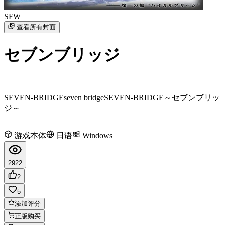
SFW
查看所有封面
セブンブリッジ
SEVEN-BRIDGE
seven bridge
SEVEN-BRIDGE～セブンブリッ
ジ～
游戏本体
日语
Windows
2922
2
5
添加评分
正版购买