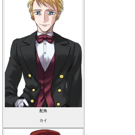
配角
カイ