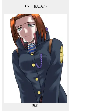
CV 一色ヒカル
配角