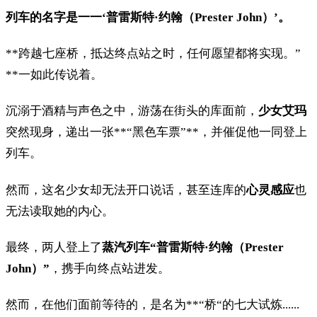
列车的名字是一一‘普雷斯特·约翰（Prester John）’。
**跨越七座桥，抵达终点站之时，任何愿望都将实现。”
**一如此传说着。
沉溺于酒精与声色之中，游荡在街头的库面前，
少女艾玛
突然现身，递出一张**“黑色车票”**，并催促他一同登上
列车。
然而，这名少女却无法开口说话，甚至连库的
心灵感应
也
无法读取她的内心。
最终，两人登上了
蒸汽列车“普雷斯特·约翰（Prester
John）”
，携手向终点站进发。
然而，在他们面前等待的，是名为**“桥“的七大试炼......