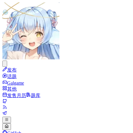
发布
话题
Galgame
其他
发售月历
题库