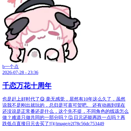
b一个点
2026-07-28 - 23:36
千恋万花十周年
也是赶上好时代了😋 毫无感觉，居然有10年这么久了，虽然
说我不是刚出就玩的，总归是可喜可贺吧。 还有动画到现在
还没说是正常番还是什么，这个先不提，不同角色的线该怎么
做？难道只做共同的一部分吗？🤔 日元还能再跌一点吗？再
跌低点直接日元去买了![](/image/e2f78c56dc753449