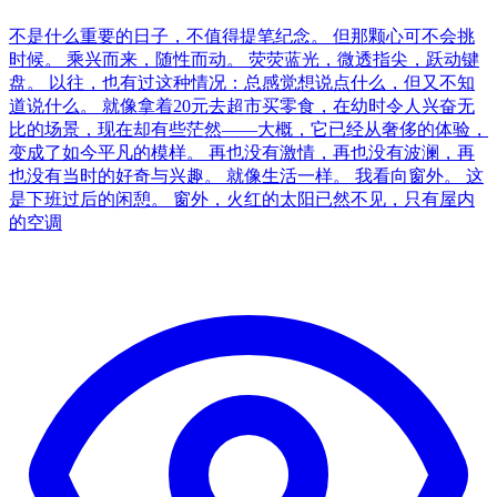
不是什么重要的日子，不值得提笔纪念。 但那颗心可不会挑
时候。 乘兴而来，随性而动。 荧荧蓝光，微透指尖，跃动键
盘。 以往，也有过这种情况：总感觉想说点什么，但又不知
道说什么。 就像拿着20元去超市买零食，在幼时令人兴奋无
比的场景，现在却有些茫然——大概，它已经从奢侈的体验，
变成了如今平凡的模样。 再也没有激情，再也没有波澜，再
也没有当时的好奇与兴趣。 就像生活一样。 我看向窗外。 这
是下班过后的闲憩。 窗外，火红的太阳已然不见，只有屋内
的空调