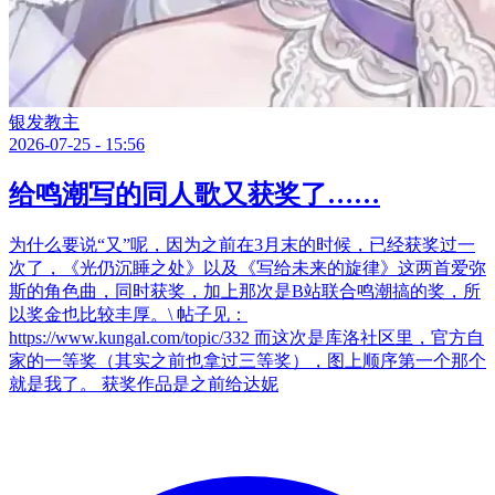
银发教主
2026-07-25 - 15:56
给鸣潮写的同人歌又获奖了……
为什么要说“又”呢，因为之前在3月末的时候，已经获奖过一
次了，《光仍沉睡之处》以及《写给未来的旋律》这两首爱弥
斯的角色曲，同时获奖，加上那次是B站联合鸣潮搞的奖，所
以奖金也比较丰厚。\ 帖子见：
https://www.kungal.com/topic/332 而这次是库洛社区里，官方自
家的一等奖（其实之前也拿过三等奖），图上顺序第一个那个
就是我了。 获奖作品是之前给达妮