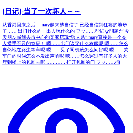
[日记]-当了一次坏人～～
从香港回来之后，mary越来越自信了 已经自信到狂妄的地步
了…… 出门什么的，出去玩什么的 フッ……些細な問題だ 今
天朋友喊我去市中心的某家店玩“狼人杀” mary直接是一个令
人措手不及的答应！ 嗯……出门该穿什么衣服呢 嗯……怎么
自然地在路边等车呢 嗯……见了司机该怎么问好呢 嗯……关
车门的时候怎么不发出声响呢 嗯……怎么穿过有好多人的大
厅到楼上的包厢去呢 ………… 打开包厢的门 フッ……揃