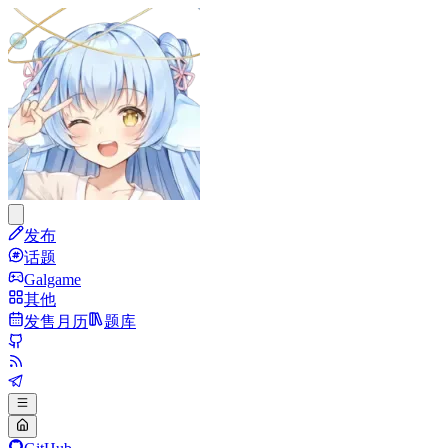
发布
话题
Galgame
其他
发售月历
题库