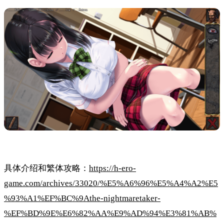
具体介绍和繁体攻略：
https://h-ero-
game.com/archives/33020/%E5%A6%96%E5%A4%A2%E5
%93%A1%EF%BC%9Athe-nightmaretaker-
%EF%BD%9E%E6%82%AA%E9%AD%94%E3%81%AB%