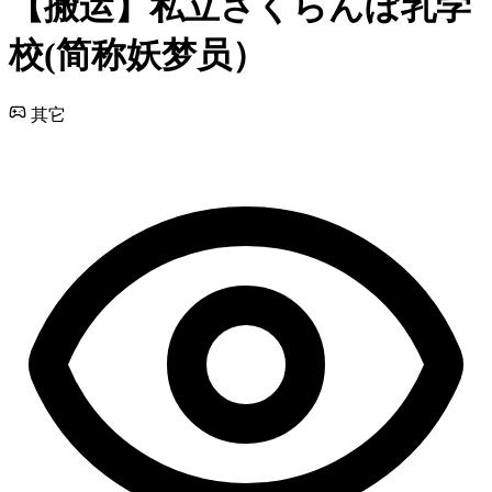
【搬运】私立さくらんぼ乳学
校(简称妖梦员）
其它