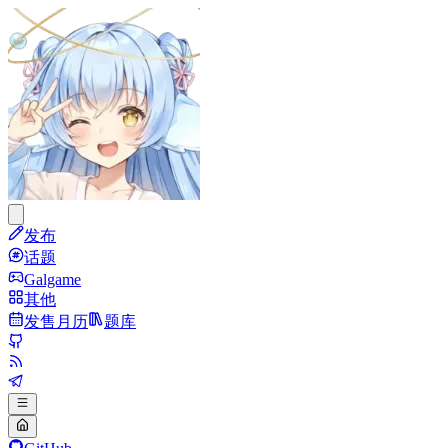
发布
话题
Galgame
其他
发售月历
题库