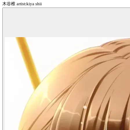
木谷椎 artist:kiya shii