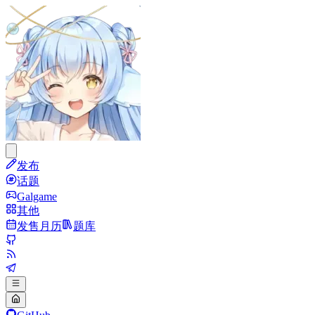
发布
话题
Galgame
其他
发售月历
题库