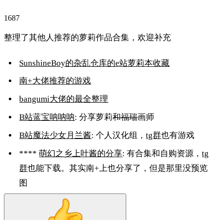
1687
整理了其他人推荐的萝莉作品合集，欢迎补充
SunshineBoy的杂乱仓库的e站萝莉本收藏
南+大佬推荐的游戏
bangumi大佬的最全整理
B站蓝宝呐呐呐
: 分享萝莉
和福瑞
画师
B站魔法少女月兰酱
: 个人汉化组，
tg群
也有游戏
****
萌幻之乡上叶酱的分享
: 有合集和自购资源，
tg
群
也能下载。其实南+上也分享了，但是那里没预览
图