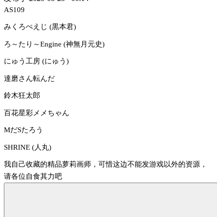
AS109
みくろぺえじ (黒本君)
ろ～たり～Engine (神無月元史)
にゅう工房 (にゅう)
達磨さん転んだ
鈴木狂太郎
百花星彩メメちゃん
MだSたろう
SHRINE (人丸)
我自己收藏的精品萝莉画师，可惜这边不能发游戏以外的资源，
请各位自食其力吧