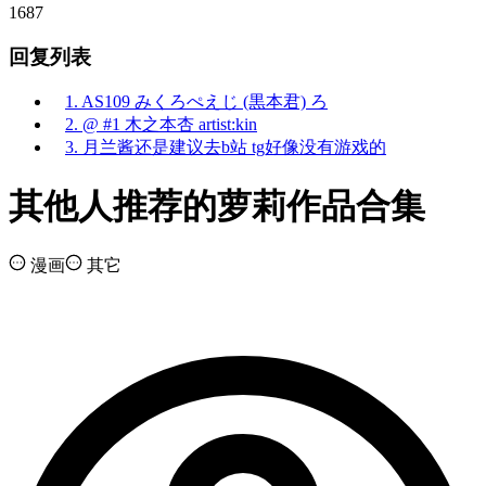
1687
回复列表
1. AS109 みくろぺえじ (黒本君) ろ
2. @ #1 木之本杏 artist:kin
3. 月兰酱还是建议去b站 tg好像没有游戏的
其他人推荐的萝莉作品合集
漫画
其它