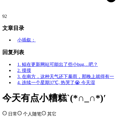
92
文章目录
小插叙：
回复列表
1. 鲲在更新网站可能出了些小bug…吧？
2. 摸摸
3. 在南方，这种天气还下暴雨，那晚上就得有一
4. 连续一个星期37℃, 热哭了😭 今天湿
今天有点小糟糕`(*∩_∩*)′
日常
个人随笔
其它