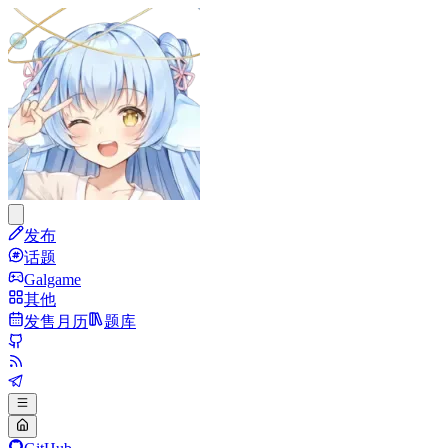
发布
话题
Galgame
其他
发售月历
题库