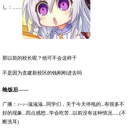
し：……
那以前的校长呢？他可不会这样干
不是因为贪建新校区的钱刚刚进去吗
晚饭后——
广播：♪~♪~滋滋滋...同学们，关于今天停电的...有很多不
好的现象...四点感想...学会吃苦...以前没有这种情况......(不
断洗耳)