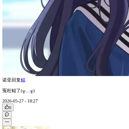
诺亚
回复
鲲
冤枉鲲了(╥﹏╥)
2026-05-27 - 18:27
0