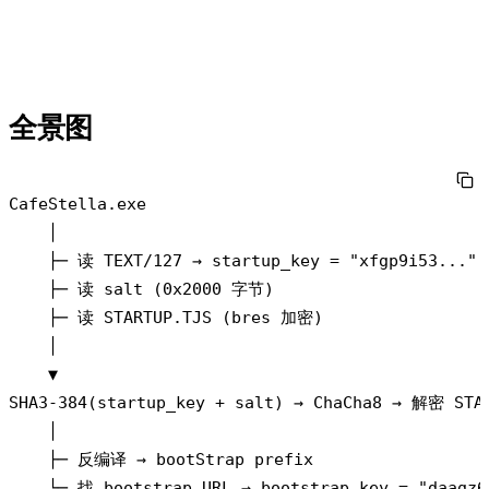
全景图
CafeStella.exe

    │

    ├─ 读 TEXT/127 → startup_key = "xfgp9i53..."

    ├─ 读 salt (0x2000 字节)

    ├─ 读 STARTUP.TJS (bres 加密)

    │

    ▼

SHA3-384(startup_key + salt) → ChaCha8 → 解密 STAR
    │

    ├─ 反编译 → bootStrap prefix

    └─ 找 bootstrap URL → bootstrap_key = "daagz6f