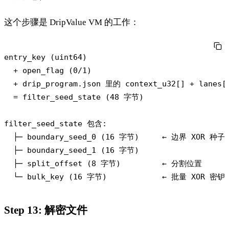
这个步骤是 DripValue VM 的工作：
entry_key (uint64)

  + open_flag (0/1)

  + drip_program.json 里的 context_u32[] + lanes[]
  = filter_seed_state (48 字节)

filter_seed_state 包含:

  ├─ boundary_seed_0 (16 字节)     ← 边界 XOR 种子

  ├─ boundary_seed_1 (16 字节)

  ├─ split_offset (8 字节)         ← 分割位置

Step 13: 解密文件