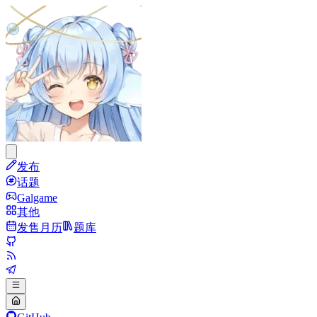
发布
话题
Galgame
其他
发售月历
题库