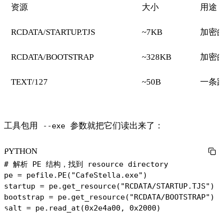
资源
大小
用途
RCDATA/STARTUP.TJS
~7KB
加密
RCDATA/BOOTSTRAP
~328KB
加密的
TEXT/127
~50B
一条
工具包用
参数就把它们读出来了：
--exe
PYTHON
# 解析 PE 结构，找到 resource directory

pe = pefile.PE("CafeStella.exe")

startup = pe.get_resource("RCDATA/STARTUP.TJS")  
bootstrap = pe.get_resource("RCDATA/BOOTSTRAP")  