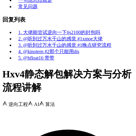
一句话总结就是
常见问题
回复列表
1. 大佬能尝试逆向一下tjs2100的封包吗
2. @听到过万水千山的感觉 #1xmoe大佬
3. @听到过万水千山的感觉 #1晚点研究流程
4. @kinotern #2那个只能用dis
5. @bfloat16 带带
Hxv4静态解包解决方案与分析
流程讲解
逆向工程
AI
算法