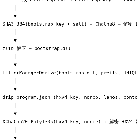
    │

    ▼

SHA3-384(bootstrap_key + salt) → ChaCha8 → 解密 BO
    │

    ▼

zlib 解压 → bootstrap.dll

    │

    ▼

FilterManagerDerive(bootstrap.dll, prefix, UNIQUE
    │

    ▼

drip_program.json (hxv4_key, nonce, lanes, contex
    │

    ▼

XChaCha20-Poly1305(hxv4_key, nonce) → 解密 HXV4 索
    │

    ▼
