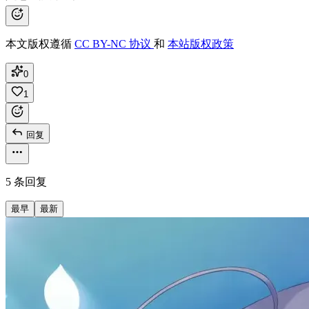
本文版权遵循
CC BY-NC 协议
和
本站版权政策
0
1
回复
5 条回复
最早
最新