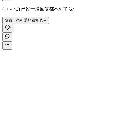
(｡>︿<｡) 已经一滴回复都不剩了哦~
发布一条可爱的回复吧～
1