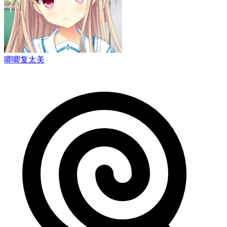
唧唧复太美