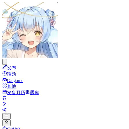
发布
话题
Galgame
其他
发售月历
题库