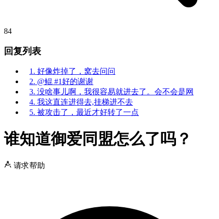
84
回复列表
1. 好像炸掉了，窝去问问
2. @鲲 #1好的谢谢
3. 没啥事儿啊，我很容易就进去了。会不会是网
4. 我这直连进得去,挂梯进不去
5. 被攻击了，最近才好转了一点
谁知道御爱同盟怎么了吗？
请求帮助