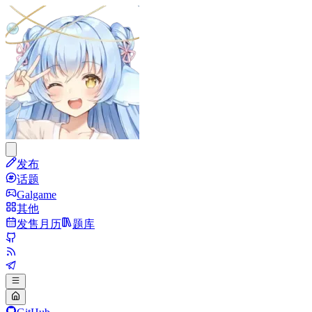
发布
话题
Galgame
其他
发售月历
题库