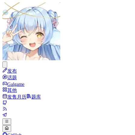
发布
话题
Galgame
其他
发售月历
题库